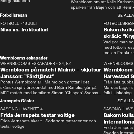
Morgonklubben
Wernbloom om att Kalle Karlsson 
sparken från Bajen och att Henrik
Rydström tar över
Fotbollsresan
SE ALLA
FOTBOLL
•
16 JULI
0:44
FOTBOLLSRES
Niva vs. fruktsallad
Bakom kulis
skräck: ”Kry
Vad gör man som
med fotbollsres
Wernblooms eskapader
WERNBLOOMS ESKAPADER
•
S4, E2
38:23
WERNBLOOMS 
Wernbloom på match i Malmö – skjutsar
Wernbloom 
Jansson: ”Färdtjänst”
Harvestad 
Pontus Wernbloom är i Malmö och grottar i det 
Från åtta gubbar 
skånska självförtroendet med Björn Ranelid, går på 
Marcus Lager sta
MFF-match med komikern Simon ”Chippen” Svensson 
folk i Linköping
och hjälper skadade stjärnbacken Pontus Jansson 
och Wernbloom kl
Jernspets Gästar
SE ALLA
hem. 
SÄSONG 1, AVSNITT 4
13:37
SÄSONG 1, AVS
Frida Jernspets testar voltige
Bakom kuli
Frida Jernspets åker till Södertörn ryttarcenter och 
Internation
testar voltige
Frida Jernspets 
Sweden Interna