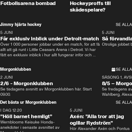
Fotbollsarena bombad
Hockeyproffs till
skådespelare?
Jimmy hjärta hockey
SE ALLA
5 JUNI
11:14
5 JUNI
Får exklusiv inblick under Detroit-match
Så förvandl
Över 1 000 personer jobbar under en match, för att få 
Otroliga jobbet
allt att gå runt i Little Ceasars Arena i Detroit. Vi har 
fått en exklusiv inblick i hur allt fungerar inför och 
under match i världens bästa hockeyliga
Morgonklubben
SE ALLA
2 JUNI
SÄSONG 1, AVSN
2/6 - Morgonklubben
8/5 – Morg
Se tisdagens avsnitt av Morgonklubben här. Start 
Se fredagens av
09.00. 
Det bästa ur Morgonklubben
SE ALLA
I DAG 12:20
1:14
5 JUNI
”Höll barnet hemligt”
Axén: ”Alla tror att jag
Wernblooms Keisuke Honda-
ogillar Rydström”
anekdoter i senaste avsnittet av 
Hör Alexander Axén och Pontus 