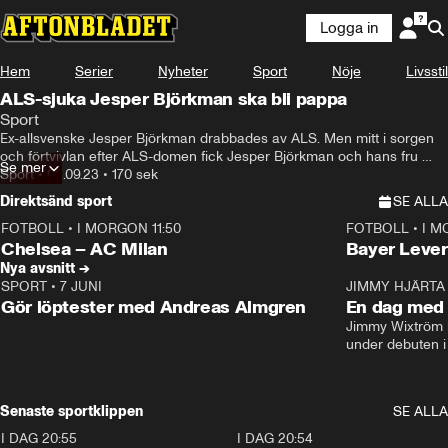
Logga in
Hem
Serier
Nyheter
Sport
Nöje
Livsstil
ALS-sjuka Jesper Björkman ska bli pappa
Sport
Ex-allsvenske Jesper Björkman drabbades av ALS. Men mitt i sorgen 
och förtvivlan efter ALS-domen fick Jesper Björkman och hans fru 
Se mer
Linnea det stora glädjebeskedet: 

Sport
•
05.09.23
•
170 sek
De ska bli föräldrar.
Direktsänd sport
SE ALLA
FOTBOLL
•
I MORGON 11:50
FOTBOLL
•
I M
Plus
Plus
Chelsea – AC Milan
Bayer Lever
Nya avsnitt →
SPORT
•
7 JUNI
16:36
JIMMY HJÄRTA
Gör löptester med Andreas Almgren
En dag med 
Jimmy Wixtröm 
under debuten i
Senaste sportklippen
SE ALLA
I DAG 20:55
0:29
I DAG 20:54