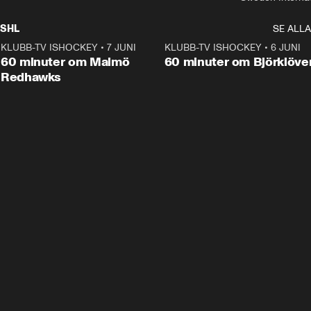
SHL
SE ALLA
KLUBB-TV ISHOCKEY
•
7 JUNI
1:02:53
KLUBB-TV ISHOCKEY
•
6 JUNI
1:0
Plus
60 minuter om Malmö
60 minuter om Björklöve
Redhawks