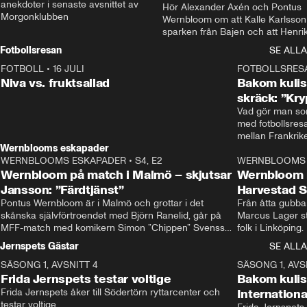
anekdoter i senaste avsnittet av 
Hör Alexander Axén och Pontus 
Morgonklubben
Wernbloom om att Kalle Karlsson 
sparken från Bajen och att Henrik
Rydström tar över
Fotbollsresan
SE ALLA
FOTBOLL
•
16 JULI
0:44
FOTBOLLSRES
Niva vs. fruktsallad
Bakom kulis
skräck: ”Kry
Vad gör man som
med fotbollsres
Wernblooms eskapader
WERNBLOOMS ESKAPADER
•
S4, E2
38:23
WERNBLOOMS 
Wernbloom på match i Malmö – skjutsar
Wernbloom 
Jansson: ”Färdtjänst”
Harvestad 
Pontus Wernbloom är i Malmö och grottar i det 
Från åtta gubbar 
skånska självförtroendet med Björn Ranelid, går på 
Marcus Lager sta
MFF-match med komikern Simon ”Chippen” Svensson 
folk i Linköping
och hjälper skadade stjärnbacken Pontus Jansson 
och Wernbloom kl
Jernspets Gästar
SE ALLA
hem. 
SÄSONG 1, AVSNITT 4
13:37
SÄSONG 1, AVS
Frida Jernspets testar voltige
Bakom kuli
Frida Jernspets åker till Södertörn ryttarcenter och 
Internation
testar voltige