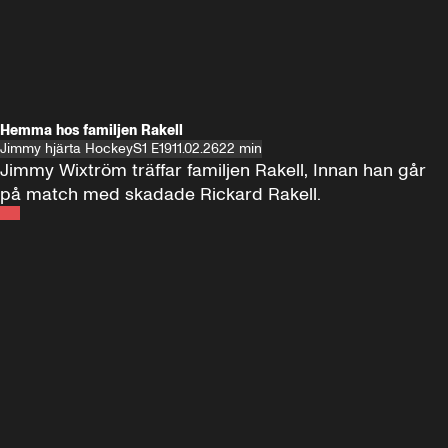
Hemma hos familjen Rakell
Jimmy hjärta Hockey
S1 E19
11.02.26
22 min
Jimmy Wixtröm träffar familjen Rakell, Innan han går 
på match med skadade Rickard Rakell.
Andra sidan
FOTBOLL
•
17 JUNI 2024
12:58
FOTBOLL
•
19 
Träffar Emil Forsberg i New York
Hemma hos A
Florida
60 minuter ⚽️⚽️⚽️
SE ALLA
18 JUNI
1:00:38
17 JUNI
Plus
Plus
60 minuter – bara om AIK
60 minuter