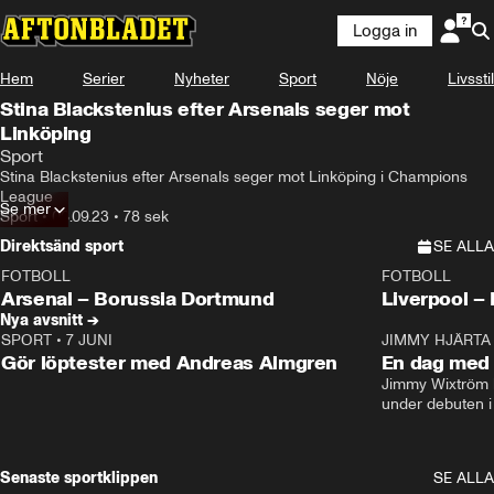
Logga in
Hem
Serier
Nyheter
Sport
Nöje
Livsstil
Stina Blackstenius efter Arsenals seger mot
Linköping
Sport
Stina Blackstenius efter Arsenals seger mot Linköping i Champions 
League
Se mer
Sport
•
06.09.23
•
78 sek
Direktsänd sport
SE ALLA
FOTBOLL
FOTBOLL
LIVE
Plus
Plus
Arsenal – Borussia Dortmund
Live
Nya avsnitt →
SPORT
•
7 JUNI
16:36
JIMMY HJÄRTA
Gör löptester med Andreas Almgren
En dag med 
Jimmy Wixtröm 
under debuten i
Senaste sportklippen
SE ALLA