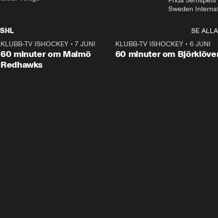
Frida Jernspets 
Sweden Interna
SHL
SE ALLA
KLUBB-TV ISHOCKEY
•
7 JUNI
1:02:53
KLUBB-TV ISHOCKEY
•
6 JUNI
1:0
Plus
60 minuter om Malmö
60 minuter om Björklöve
Redhawks