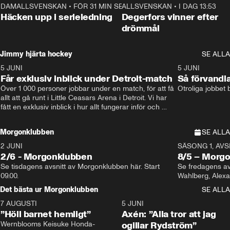
DAMALLSVENSKAN
•
FÖR 31 MIN SEN
0:56
ALLSVENSKAN
•
I DAG 13:53
Häcken upp i serieledning
Degerfors vinner efter
drömmål
Jimmy hjärta hockey
SE ALLA
5 JUNI
11:14
5 JUNI
Får exklusiv inblick under Detroit-match
Så förvandl
Över 1 000 personer jobbar under en match, för att få 
Otroliga jobbet
allt att gå runt i Little Ceasars Arena i Detroit. Vi har 
fått en exklusiv inblick i hur allt fungerar inför och 
under match i världens bästa hockeyliga
Morgonklubben
SE ALLA
2 JUNI
SÄSONG 1, AVSN
2/6 - Morgonklubben
8/5 – Morg
Se tisdagens avsnitt av Morgonklubben här. Start 
Se fredagens av
09.00. 
Det bästa ur Morgonklubben
SE ALLA
7 AUGUSTI
1:14
5 JUNI
”Höll barnet hemligt”
Axén: ”Alla tror att jag
Wernblooms Keisuke Honda-
ogillar Rydström”