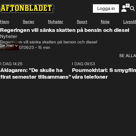
Logga in
Hem
Serier
Nyheter
Sport
Nöje
Livsstil
Regeringen vill sänka skatten på bensin och diesel
Nyheter
Regeringen vill sänka skatten på bensin och diesel
Se mer
Nyheter
•
07.09.23
•
15 min
SE ALLA
I DAG 14:26
1:54
I DAG 09:53
Åklagaren: ”De skulle ha
Pourmokhtari: S smygfil
firat semester tillsammans”
våra telefoner