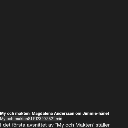
My och makten: Magdalena Andersson om Jimmie-hånet
My och makten
S1 E1
23.10.25
21 min
I det första avsnittet av ”My och Makten” ställer 