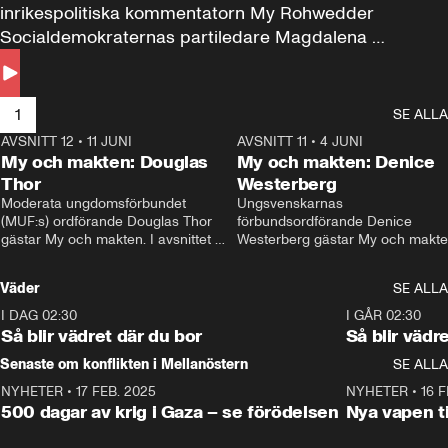
inrikespolitiska kommentatorn My Rohwedder 
Socialdemokraternas partiledare Magdalena 
Andersson till svars.
1
SE ALLA
AVSNITT 12
•
11 JUNI
26:27
AVSNITT 11
•
4 JUNI
2
My och makten: Douglas
My och makten: Denice
Thor
Westerberg
Moderata ungdomsförbundet 
Ungsvenskarnas 
(MUF:s) ordförande Douglas Thor 
förbundsordförande Denice 
gästar My och makten. I avsnittet 
Westerberg gästar My och makten.
diskuteras tonårsutvisningarna och 
avsnittet diskuteras migrationsfrå
hur Moderaterna ska locka väljare till 
och hur SD ska locka kvinnliga 
Väder
SE ALLA
valet i höst. 
väljare. 
I DAG 02:30
1:06
I GÅR 02:30
Så blir vädret där du bor
Så blir vädr
Senaste om konflikten i Mellanöstern
SE ALLA
NYHETER
•
17 FEB. 2025
0:45
NYHETER
•
16 F
500 dagar av krig i Gaza – se förödelsen
Nya vapen ti