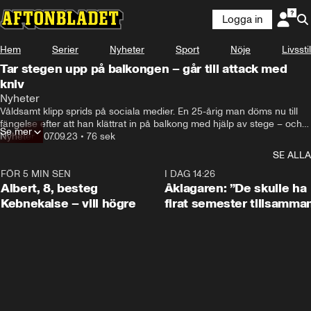
Logga in
Hem
Serier
Nyheter
Sport
Nöje
Livsstil
Tar stegen upp på balkongen – går till attack med
kniv
Nyheter
Våldsamt klipp sprids på sociala medier. En 25-årig man döms nu till 
fängelse efter att han klättrat in på balkong med hjälp av stege – och 
Se mer
sedan gått till attack med kniv.
Nyheter
•
07.09.23
•
76 sek
SE ALLA
FÖR 5 MIN SEN
0:54
I DAG 14:26
Albert, 8, besteg
Åklagaren: ”De skulle ha
Kebnekaise – vill högre
firat semester tillsamma