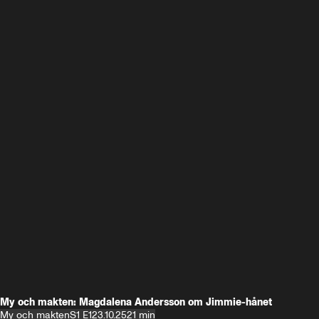
My och makten: Magdalena Andersson om Jimmie-hånet
My och makten
S1 E1
23.10.25
21 min