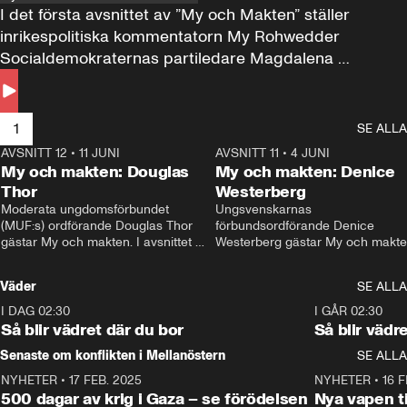
I det första avsnittet av ”My och Makten” ställer 
inrikespolitiska kommentatorn My Rohwedder 
Socialdemokraternas partiledare Magdalena 
Andersson till svars.
1
SE ALLA
AVSNITT 12
•
11 JUNI
26:27
AVSNITT 11
•
4 JUNI
2
My och makten: Douglas
My och makten: Denice
Thor
Westerberg
Moderata ungdomsförbundet 
Ungsvenskarnas 
(MUF:s) ordförande Douglas Thor 
förbundsordförande Denice 
gästar My och makten. I avsnittet 
Westerberg gästar My och makten.
diskuteras tonårsutvisningarna och 
avsnittet diskuteras migrationsfrå
hur Moderaterna ska locka väljare till 
och hur SD ska locka kvinnliga 
Väder
SE ALLA
valet i höst. 
väljare. 
I DAG 02:30
1:06
I GÅR 02:30
Så blir vädret där du bor
Så blir vädr
Senaste om konflikten i Mellanöstern
SE ALLA
NYHETER
•
17 FEB. 2025
0:45
NYHETER
•
16 F
500 dagar av krig i Gaza – se förödelsen
Nya vapen ti