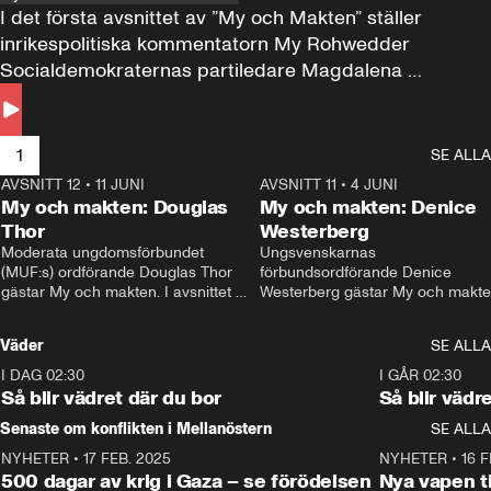
I det första avsnittet av ”My och Makten” ställer 
inrikespolitiska kommentatorn My Rohwedder 
Socialdemokraternas partiledare Magdalena 
Andersson till svars.
1
SE ALLA
AVSNITT 12
•
11 JUNI
26:27
AVSNITT 11
•
4 JUNI
2
My och makten: Douglas
My och makten: Denice
Thor
Westerberg
Moderata ungdomsförbundet 
Ungsvenskarnas 
(MUF:s) ordförande Douglas Thor 
förbundsordförande Denice 
gästar My och makten. I avsnittet 
Westerberg gästar My och makten.
diskuteras tonårsutvisningarna och 
avsnittet diskuteras migrationsfrå
hur Moderaterna ska locka väljare till 
och hur SD ska locka kvinnliga 
Väder
SE ALLA
valet i höst. 
väljare. 
I DAG 02:30
1:06
I GÅR 02:30
Så blir vädret där du bor
Så blir vädr
Senaste om konflikten i Mellanöstern
SE ALLA
NYHETER
•
17 FEB. 2025
0:45
NYHETER
•
16 F
500 dagar av krig i Gaza – se förödelsen
Nya vapen ti