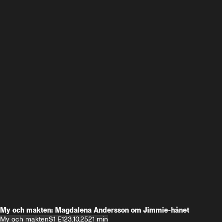
My och makten: Magdalena Andersson om Jimmie-hånet
My och makten
S1 E1
23.10.25
21 min