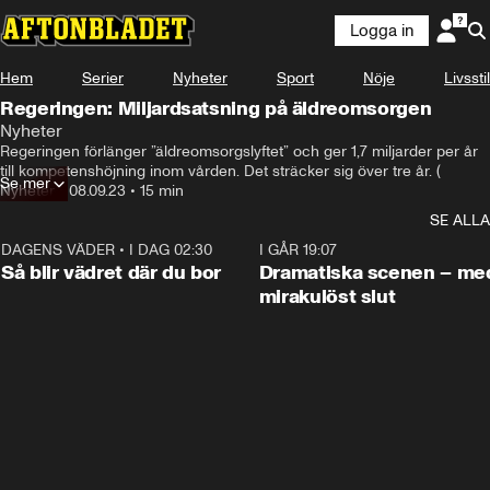
Logga in
Hem
Serier
Nyheter
Sport
Nöje
Livsstil
Regeringen: Miljardsatsning på äldreomsorgen
Nyheter
Regeringen förlänger ”äldreomsorgslyftet” och ger 1,7 miljarder per år 
till kompetenshöjning inom vården. Det sträcker sig över tre år. (
Se mer
Nyheter
•
08.09.23
•
15 min
SE ALLA
DAGENS VÄDER
•
I DAG 02:30
1:06
I GÅR 19:07
Så blir vädret där du bor
Dramatiska scenen – me
mirakulöst slut