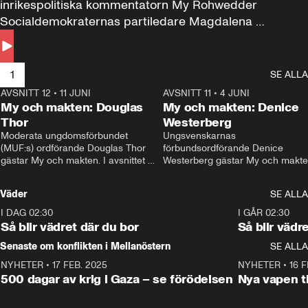
inrikespolitiska kommentatorn My Rohwedder 
Socialdemokraternas partiledare Magdalena 
Andersson till svars.
1
SE ALLA
AVSNITT 12
•
11 JUNI
26:27
AVSNITT 11
•
4 JUNI
2
My och makten: Douglas
My och makten: Denice
Thor
Westerberg
Moderata ungdomsförbundet 
Ungsvenskarnas 
(MUF:s) ordförande Douglas Thor 
förbundsordförande Denice 
gästar My och makten. I avsnittet 
Westerberg gästar My och makten.
diskuteras tonårsutvisningarna och 
avsnittet diskuteras migrationsfrå
hur Moderaterna ska locka väljare till 
och hur SD ska locka kvinnliga 
Väder
SE ALLA
valet i höst. 
väljare. 
I DAG 02:30
1:06
I GÅR 02:30
Så blir vädret där du bor
Så blir vädr
Senaste om konflikten i Mellanöstern
SE ALLA
NYHETER
•
17 FEB. 2025
0:45
NYHETER
•
16 F
500 dagar av krig i Gaza – se förödelsen
Nya vapen ti