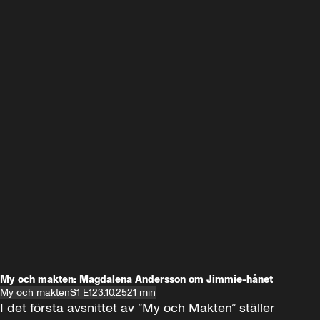
My och makten: Magdalena Andersson om Jimmie-hånet
My och makten
S1 E1
23.10.25
21 min
I det första avsnittet av ”My och Makten” ställer 