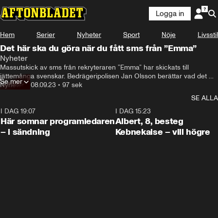
Logga in
Hem
Serier
Nyheter
Sport
Nöje
Livsstil
Det här ska du göra när du fått sms från ”Emma”
Nyheter
Du är inte ensam.
Massutskick av sms från rekryteraren ”Emma” har skickats till 
jättemånga svenskar. Bedrägeripolisen Jan Olsson berättar vad det 
Se mer
kan handla om – och vad du ska göra.
Nyheter
•
08.09.23
•
97 sek
SE ALLA
I DAG 19:07
0:45
I DAG 15:23
Här somnar programledaren
Albert, 8, besteg
– i sändning
Kebnekaise – vill högre