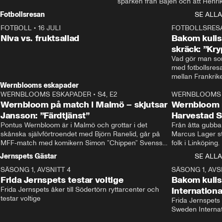
sparken från Bajen och att Henrik
Rydström tar över
Fotbollsresan
SE ALLA
FOTBOLL
•
16 JULI
0:44
FOTBOLLSRES
Niva vs. fruktsallad
Bakom kulis
skräck: ”Kry
Vad gör man som
med fotbollsres
Wernblooms eskapader
WERNBLOOMS ESKAPADER
•
S4, E2
38:23
WERNBLOOMS 
Wernbloom på match i Malmö – skjutsar
Wernbloom 
Jansson: ”Färdtjänst”
Harvestad 
Pontus Wernbloom är i Malmö och grottar i det 
Från åtta gubbar 
skånska självförtroendet med Björn Ranelid, går på 
Marcus Lager sta
MFF-match med komikern Simon ”Chippen” Svensson 
folk i Linköping
och hjälper skadade stjärnbacken Pontus Jansson 
och Wernbloom kl
Jernspets Gästar
SE ALLA
hem. 
SÄSONG 1, AVSNITT 4
13:37
SÄSONG 1, AVS
Frida Jernspets testar voltige
Bakom kuli
Frida Jernspets åker till Södertörn ryttarcenter och 
Internation
testar voltige
Frida Jernspets 
Sweden Interna