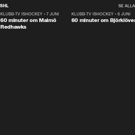
SHL
SE ALLA
KLUBB-TV ISHOCKEY
•
7 JUNI
1:02:53
KLUBB-TV ISHOCKEY
•
6 JUNI
1:0
Plus
60 minuter om Malmö
60 minuter om Björklöve
Redhawks