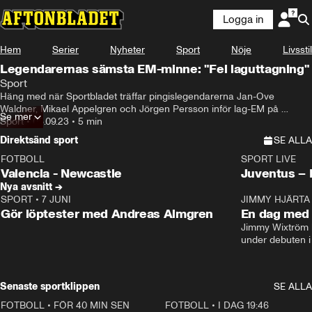
Logga in
Hem
Serier
Nyheter
Sport
Nöje
Livsstil
Legendarernas sämsta EM-minne: "Fel laguttagning"
Sport
Häng med när Sportbladet träffar pingislegendarerna Jan-Ove 
Waldner, Mikael Appelgren och Jörgen Persson inför lag-EM på 
Se mer
hemmaplan.
Sport
•
08.09.23
•
5 min
Direktsänd sport
SE ALLA
FOTBOLL
SPORT LIVE
LIVE
Plus
Plus
Valencia - Newcastle
Juventus –
Nya avsnitt →
SPORT
•
7 JUNI
16:36
JIMMY HJÄRTA
Gör löptester med Andreas Almgren
En dag med 
Jimmy Wixtröm 
under debuten i
Senaste sportklippen
SE ALLA
FOTBOLL
•
FÖR 40 MIN SEN
1:07
FOTBOLL
•
I DAG 19:46