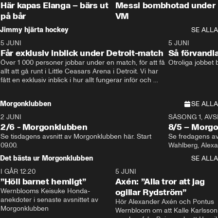
Här kapas Elanga – bärs ut
Messi bombhotad under
på bår
VM
Jimmy hjärta hockey
SE ALLA
5 JUNI
11:14
5 JUNI
Får exklusiv inblick under Detroit-match
Så förvandl
Över 1 000 personer jobbar under en match, för att få 
Otroliga jobbet
allt att gå runt i Little Ceasars Arena i Detroit. Vi har 
fått en exklusiv inblick i hur allt fungerar inför och 
under match i världens bästa hockeyliga
Morgonklubben
SE ALLA
2 JUNI
SÄSONG 1, AVSN
2/6 - Morgonklubben
8/5 – Morg
Se tisdagens avsnitt av Morgonklubben här. Start 
Se fredagens av
09.00. 
Det bästa ur Morgonklubben
SE ALLA
I GÅR 12:20
1:14
5 JUNI
”Höll barnet hemligt”
Axén: ”Alla tror att jag
Wernblooms Keisuke Honda-
ogillar Rydström”
anekdoter i senaste avsnittet av 
Hör Alexander Axén och Pontus 
Morgonklubben
Wernbloom om att Kalle Karlsson 