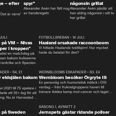
e – efter
spyr”
någonsin grillat
Alexander Axén har fått nog 
Alexander Axén påstår att 
av handsregeln
han aldrig någonsin i sitt liv 
Det är värre”
har grillat
 JULI
36:52
FOTBOLLSRESAN
•
14 JULI
0:3
 på VM – Nivas
Haaland orsakade raccoonboom
yper i kroppen”
Vi hittade Haalands tvättbjörn! Hur mycket 
hade du betalat för den?
list en matchdag på 
esan bakom kulisserna 
på semifinalen mellan Frankrike och Spanien. 
ADER
•
S4, E1
32:14
WERNBLOOMS ESKAPADER
•
S3, E4
33:1
Plus
 eldsjälen bakom
Wernbloom besöker Örgryte IS
En personlig och humoristisk inblick i ÖIS 
vardag – från frukostgruppens haveri till 
i 2021 till 75 spelare i 
tränare Addes kamp mot cancer och laget 
de ett 35+-lag för att 
som siktar mot Allsvenskan.
ing. Nu är Harvestad 
ch Wernbloom kliver 
14:14
SÄSONG 1, AVSNITT 2
24:5
a på Sweden
Jernspets gästar ridande poliser