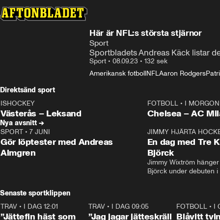
Här är NFL:s största stjärnor
Sport
Sportbladets Andreas Käck listar de
Sport
•
08.09.23
•
132 sek
Amerikansk fotboll
NFL
Aaron Rodgers
Pat
Direktsänd sport
ISHOCKEY
FOTBOLL
•
I MORGON 
LIVE
Plus
Plus
Västerås – Leksand
Chelsea – AC M
Nya avsnitt →
SPORT
•
7 JUNI
16:36
JIMMY HJÄRTA HOCK
Gör löptester med Andreas
En dag med Tre K
Almgren
Björck
Jimmy Wixtröm hänger 
Björck under debuten i
Senaste sportklippen
TRAV
•
I DAG 12:01
5:16
TRAV
•
I DAG 09:05
1:06
FOTBOLL
•
I
”Jättefin häst som
”Jag jagar jätteskräll
Blåvitt tvi