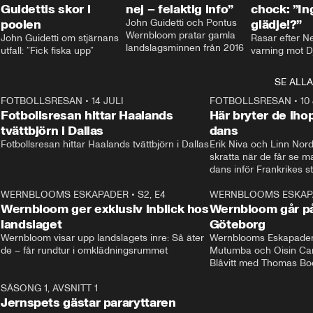
Guidettis skor i
nej – felaktig info”
chock: ”I
poolen
John Guidetti och Pontus 
glädje!?”
Wernbloom pratar gamla 
John Guidetti om stjärnans 
Rasar efter N
landslagsminnen från 2016
utfall: ”Fick fiska upp”
varning mot D
SE ALLA
8
FOTBOLLSRESAN
•
14 JULI
41:35
FOTBOLLSRESAN
•
10
Fotbollsresan hittar Haalands
Här bryter de ih
tvättbjörn i Dallas
dans
Fotbollsresan hittar Haalands tvättbjörn i Dallas
Erik Niva och Linn Nord
skratta när de får se 
dans inför Frankrikes st
VM-kvartsfinalen. 
4
WERNBLOOMS ESKAPADER
•
S2, E4
24:20
WERNBLOOMS ESKAP
Plus
Wernbloom ger exklusiv inblick hos
Wernbloom går på
landslaget
Göteborg
Wernbloom visar upp landslagets inre: Så äter 
Wernblooms Eskapader:
de – får rundtur i omklädningsrummet
Mutumba och Oisin Cant
Blåvitt med Thomas Bo
0
SÄSONG 1, AVSNITT 1
25:12
Jernspets gästar pararyttaren