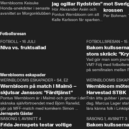
Wernblooms Keisuke 
jag ogillar Rydström”
mot Sverig
Honda-anekdoter i senaste 
Hör Alexander Axén och 
krossen
avsnittet av Morgonklubben
Pontus Wernbloom om att 
Per Bohman: ”
Kalle Karlsson får sparken 
från Bajen och att Henrik 
Rydström tar över
Fotbollsresan
FOTBOLL
•
16 JULI
0:44
FOTBOLLSRESAN
•
15
Niva vs. fruktsallad
Bakom kulisserna
stora skräck: ”Kr
Vad gör man som journa
VM? Följ med fotbollsr
Wernblooms eskapader
WERNBLOOMS ESKAPADER
•
S4, E2
38:23
WERNBLOOMS ESKAP
Wernbloom på match i Malmö –
Wernbloom möter
skjutsar Jansson: ”Färdtjänst”
Harvestad STBK
Pontus Wernbloom är i Malmö och grottar i det 
Från åtta gubbar i januar
skånska självförtroendet med Björn Ranelid, 
dag. Marcus Lager starta
går på MFF-match med komikern Simon 
lära känna folk i Linköp
Jernspets Gästar
”Chippen” Svensson och hjälper skadade 
STBK en institution – o
SÄSONG 1, AVSNITT 4
stjärnbacken Pontus Jansson hem. 
13:37
rakt in i värmen.
SÄSONG 1, AVSNITT 3
Frida Jernspets testar voltige
Bakom kulissern