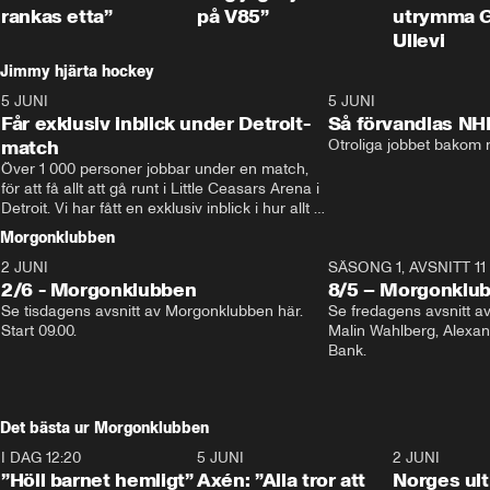
rankas etta”
på V85”
utrymma 
Ullevi
Jimmy hjärta hockey
5 JUNI
11:14
5 JUNI
Får exklusiv inblick under Detroit-
Så förvandlas NH
match
Otroliga jobbet bakom r
Över 1 000 personer jobbar under en match, 
för att få allt att gå runt i Little Ceasars Arena i 
Detroit. Vi har fått en exklusiv inblick i hur allt 
fungerar inför och under match i världens 
Morgonklubben
bästa hockeyliga
2 JUNI
SÄSONG 1, AVSNITT 11
2/6 - Morgonklubben
8/5 – Morgonklu
Se tisdagens avsnitt av Morgonklubben här. 
Se fredagens avsnitt 
Start 09.00. 
Malin Wahlberg, Alexa
Bank. 
Det bästa ur Morgonklubben
I DAG 12:20
1:14
5 JUNI
0:44
2 JUNI
”Höll barnet hemligt”
Axén: ”Alla tror att
Norges ul