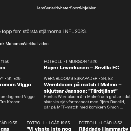
Hem
Serier
Nyheter
Sport
Nöje
Mer
Livsstil
 topp fem största stjärnorna i NFL 2023.
rick Mahomes
Vertikal video
11:50
FOTBOLL
•
I MORGON 13:20
Plus
ilan
Bayer Leverkusen – Sevilla FC
EY
•
S1, E29
17:38
WERNBLOOMS ESKAPADER
•
S4, E2
38:2
ronors Viggo
Wernbloom på match i Malmö –
skjutsar Jansson: ”Färdtjänst”
en dag med Viggo 
Pontus Wernbloom är i Malmö och grottar i det 
 Tre Kronor
skånska självförtroendet med Björn Ranelid, 
går på MFF-match med komikern Simon 
”Chippen” Svensson och hjälper skadade 
stjärnbacken Pontus Jansson hem. 
 GÅR 19:55
0:29
FOTBOLL
•
I GÅR 19:55
1:56
FOTBOLL
•
I GÅR 18:52
2:1
ngas
”Vi visste inte nog
Räddade Hammarby 