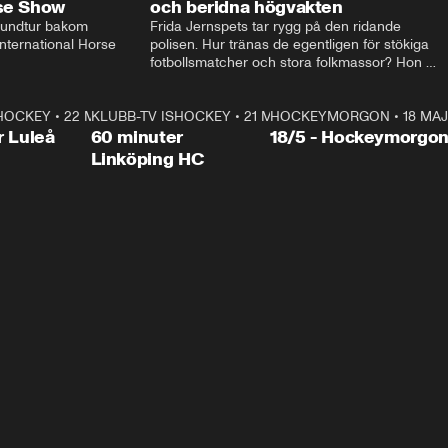
rse Show
och beridna högvakten
rundtur bakom 
Frida Jernspets tar rygg på den ridande 
ternational Horse 
polisen. Hur tränas de egentligen för stökiga 
fotbollsmatcher och stora folkmassor? Hon 
hälsar även på hos beridna högvakten, som 
den här dagen ska byta av högvakten, som 
SHOCKEY
1:00:28
•
22 MAJ
KLUBB-TV ISHOCKEY
vaktar slottet.
1:00:18
•
21 MAJ
HOCKEYMORGON
•
18 MAJ
Plus
r Luleå
60 minuter
18/5 - Hockeymorgo
Linköping HC