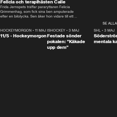
Felicia och terapihästen Calle
Frida Jernspets träffar pararyttaren Felicia 
Grimmenhag, som fick sina ben amputerade 
efter en bilolycka. Sen åker hon vidare till ett 
vård- och omsorgsboende med den 76 
SE ALLA
centimeter höga terapihästen Calle.
HOCKEYMORGON
•
11 MAJ
ISHOCKEY
•
3 MAJ
0:22
SHL
•
3 MAJ
n
11/5 - Hockeymorgon
Festade sönder
Söderströ
pokalen: ”Käkade
mentala 
upp dem”