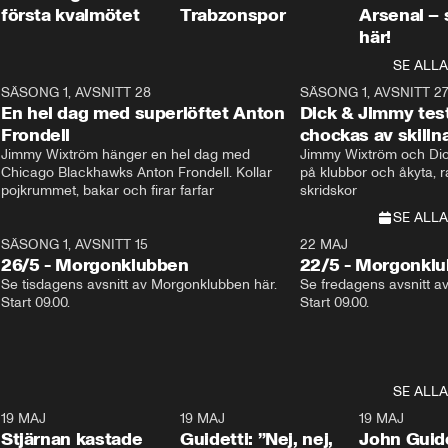
första kvalmötet
Trabzonspor
Arsenal –
här!
SE ALLA
8
SÄSONG 1, AVSNITT 28
20:38
SÄSONG 1, AVSNITT 2
Plus
En hel dag med superlöftet Anton
Dick & Jimmy test
Frondell
chockas av skill
Jimmy Wixtröm hänger en hel dag med 
Jimmy Wixtröm och Dick
Chicago Blackhawks Anton Frondell. Kollar 
på klubbor och åkyta, r
pojkrummet, bakar och firar farfar
skridskor 
SE ALLA
SÄSONG 1, AVSNITT 15
22 MAJ
26/5 - Morgonklubben
22/5 - Morgonkl
Se tisdagens avsnitt av Morgonklubben här. 
Se fredagens avsnitt a
Start 09.00. 
Start 09.00. 
SE ALLA
1
19 MAJ
0:43
19 MAJ
0:39
19 MAJ
Stjärnan kastade
Guidetti: ”Nej, nej,
John Guide