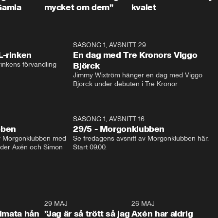
Gamla
mycket om dem”
kvalet
1:04
SÄSONG 1, AVSNITT 29
17:3
L-rinken
En dag med Tre Kronors Viggo
inkens förvandling
Björck
Jimmy Wixtröm hänger en dag med Viggo 
Björck under debuten i Tre Kronor
SÄSONG 1, AVSNITT 16
bben
29/5 - Morgonklubben
av Morgonklubben med 
Se fredagens avsnitt av Morgonklubben här. 
nder Axén och Simon 
Start 09.00. 
0:26
29 MAJ
0:30
26 MAJ
0:3
timata hån
”Jag är så trött så jag
Axén har aldrig