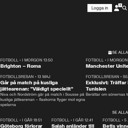
Logga in
SE ALLA
FOTBOLL
•
I MORGON 13:50
FOTBOLL
•
I MORGON 
Plus
Plus
Brighton – Roma
3
FOTBOLLSRESAN
•
13 MAJ
33:19
FOTBOLLSRESAN
•
S5
Går på match på kusliga
Exklusivt: Träffar
jättearenan: ”Väldigt speciellt”
Tunisien
Niva och Nordström går på match i Sousse på 
Berättar om sönernas tu
kusliga jättearenan – flaskorna flyger mot egna 
spelarna 
SE ALLA
7
FOTBOLL
•
I GÅR 18:51
2:17
FOTBOLL
•
I GÅR 12:41
0:42
FOTBOLL
•
5
i
Göteborg förlorar
Salah anländer till
Betis vinn