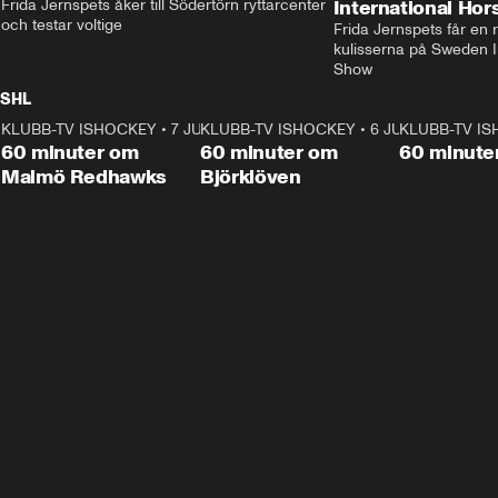
Frida Jernspets åker till Södertörn ryttarcenter 
International Ho
och testar voltige
Frida Jernspets får en 
kulisserna på Sweden In
Show
SHL
KLUBB-TV ISHOCKEY
1:02:53
•
7 JUNI
KLUBB-TV ISHOCKEY
1:00:59
•
6 JUNI
KLUBB-TV I
Plus
Plus
60 minuter om
60 minuter om
60 minute
Malmö Redhawks
Björklöven