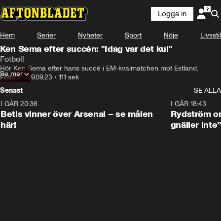
Logga in
Hem
Serier
Nyheter
Sport
Nöje
Livsstil
Ken Sema efter succén: "Idag var det kul"
Fotboll
Hör Ken Sema efter hans succé i EM-kvalmatchen mot Estland.
Se mer
Fotboll
•
09.09.23
•
111 sek
Senast
SE ALLA
I GÅR 20:36
1:30
I GÅR 18:43
Betis vinner över Arsenal – se målen
Rydström om
här!
gnäller inte”