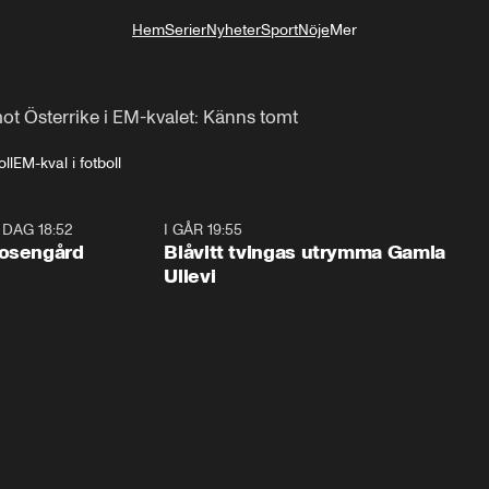
Hem
Serier
Nyheter
Sport
Nöje
Mer
Livsstil
mot Österrike i EM-kvalet: Känns tomt
ll
EM-kval i fotboll
I DAG 18:52
0:47
I GÅR 19:55
0:2
Rosengård
Blåvitt tvingas utrymma Gamla
Ullevi