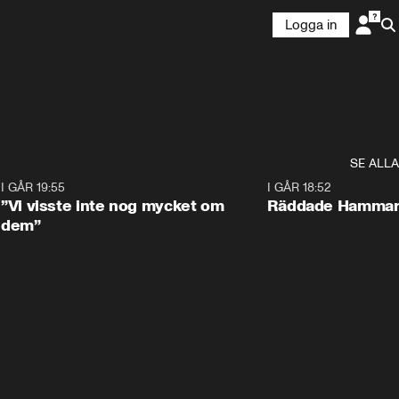
Logga in
SE ALLA
9
I GÅR 19:55
1:56
I GÅR 18:52
”Vi visste inte nog mycket om
Räddade Hammarb
dem”