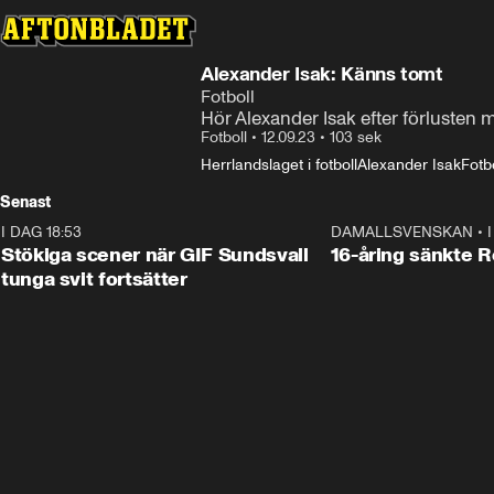
Alexander Isak: Känns tomt
Fotboll
Hör Alexander Isak efter förlusten 
Fotboll
•
12.09.23
•
103 sek
Herrlandslaget i fotboll
Alexander Isak
Fotbo
Senast
I DAG 18:53
1:44
DAMALLSVENSKAN
•
Stökiga scener när GIF Sundsvall
16-åring sänkte 
tunga svit fortsätter