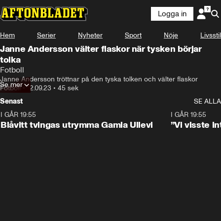
Logga in
Hem
Serier
Nyheter
Sport
Nöje
Livsstil
Janne Andersson välter flaskor när tysken börjar
tolka
Fotboll
Janne Andersson tröttnar på den tyska tolken och välter flaskor
Se mer
Fotboll
•
12.09.23
•
45 sek
Senast
SE ALLA
I GÅR 19:55
0:29
I GÅR 19:55
Blåvitt tvingas utrymma Gamla Ullevi
”Vi visste 