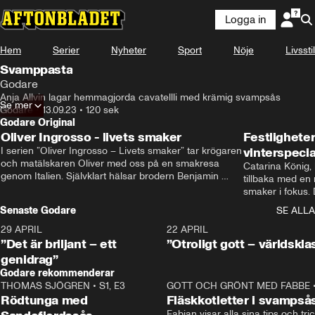
Logga in
Hem
Serier
Nyheter
Sport
Nöje
Livsstil
Svamppasta
Godare
Anja Allvin lagar hemmagjorda cavatellli med krämig svampsås
Se mer
Godare
•
13.09.23
•
120 sek
Godare Original
Oliver Ingrosso - livets smaker
Festlighete
I serien ”Oliver Ingrosso – Livets smaker” tar krögaren 
vinterspecia
och matälskaren Oliver med oss på en smakresa 
Catarina König, 
genom Italien. Självklart hälsar brodern Benjamin 
tillbaka med en
Ingrosso på i Rom.
smaker i fokus. D
julfavoriter och 
Senaste Godare
SE ALLA
succé.
29 APRIL
0:50
22 APRIL
”Det är briljant – ett
”Otroligt gott – världskla
genidrag”
Godare rekommenderar
THOMAS SJÖGREN
•
S1, E3
13:56
GOTT OCH GRÖNT MED FABBE
Rödtunga med
Fläskkotletter i svampså
Fabian visar alla sina tips och tric