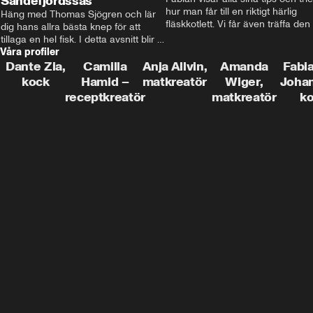
Sandefjordssås
hur man får till en riktigt härlig 
Häng med Thomas Sjögren och lär 
fläskkotlett. Vi får även träffa den 
dig hans allra bästa knep för att 
före detta schlagerkungen Fredrik
tillaga en hel fisk. I detta avsnitt blir 
som lämnat stan och sadlat om till
Våra profiler
de helstekt rödtunga med 
grisbonde på Gotland.
sandefjordssås och en magisk sallad 
Dante Zia,
Camilla
Anja Allvin,
Amanda
Fabia
på pepparrot och äpple.
kock
Hamid –
matkreatör
Wiger,
Joha
receptkreatör
matkreatör
k