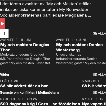
I det första avsnittet av ”My och Makten” ställer 
inrikespolitiska kommentatorn My Rohwedder 
Socialdemokraternas partiledare Magdalena 
Andersson till svars.
1
SE ALLA
AVSNITT 12
•
11 JUNI
26:27
AVSNITT 11
•
4 JUNI
2
My och makten: Douglas
My och makten: Denice
Thor
Westerberg
Moderata ungdomsförbundet 
Ungsvenskarnas 
(MUF:s) ordförande Douglas Thor 
förbundsordförande Denice 
gästar My och makten. I avsnittet 
Westerberg gästar My och makten.
diskuteras tonårsutvisningarna och 
avsnittet diskuteras migrationsfrå
hur Moderaterna ska locka väljare till 
och hur SD ska locka kvinnliga 
Väder
SE ALLA
valet i höst. 
väljare. 
I GÅR 02:30
1:06
5 AUGUSTI
Så blir vädret där du bor
Så blir vädr
Senaste om konflikten i Mellanöstern
SE ALLA
NYHETER
•
17 FEB. 2025
0:45
NYHETER
•
16 F
500 dagar av krig i Gaza – se förödelsen
Nya vapen ti