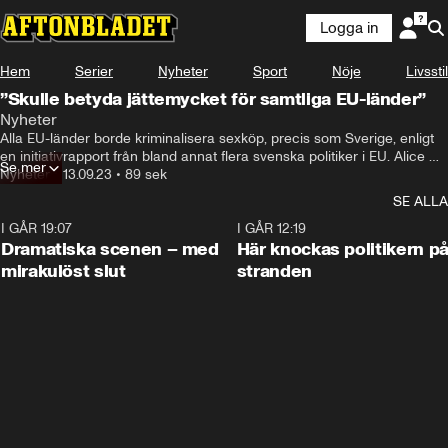
Logga in
Hem
Serier
Nyheter
Sport
Nöje
Livsstil
”Skulle betyda jättemycket för samtliga EU-länder”
Nyheter
Alla EU-länder borde kriminalisera sexköp, precis som Sverige, enligt 
en initiativrapport från bland annat flera svenska politiker i EU. Alice 
Se mer
Bah Kuhnke är en av dem.
Nyheter
•
13.09.23
•
89 sek
SE ALLA
I GÅR 19:07
0:42
I GÅR 12:19
Dramatiska scenen – med
Här knockas politikern p
mirakulöst slut
stranden