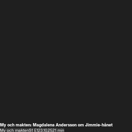
My och makten: Magdalena Andersson om Jimmie-hånet
My och makten
S1 E1
23.10.25
21 min