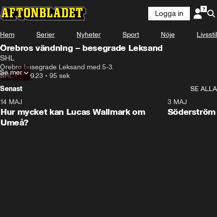
Logga in
Hem
Serier
Nyheter
Sport
Nöje
Livsstil
Örebros vändning – besegrade Leksand
SHL
Örebro besegrade Leksand med 5-3.
Se mer
SHL
•
14.09.23
•
95 sek
Senast
SE ALLA
14 MAJ
1:18
3 MAJ
Plus
Hur mycket kan Lucas Wallmark om
Söderström
Umeå?