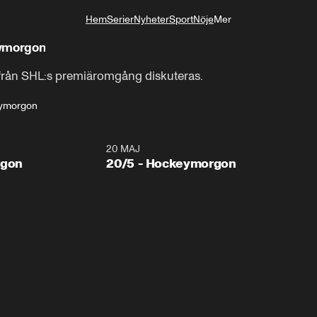
Hem
Serier
Nyheter
Sport
Nöje
Mer
Livsstil
eymorgon
från SHL:s premiäromgång diskuteras.
ymorgon
20 MAJ
rgon
20/5 - Hockeymorgon