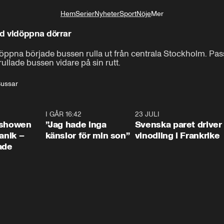
Hem
Serier
Nyheter
Sport
Nöje
Mer
Livsstil
d vidöppna dörrar
ar öppna började bussen rulla ut från centrala Stockholm. Pa
rullade bussen vidare på sin rutt.
ussar
0:42
I GÅR 16:42
1:36
23 JULI
1:5
ishowen
”Jag hade inga
Svenska paret driver
anik –
känslor för min son”
vinodling i Frankrike
ade