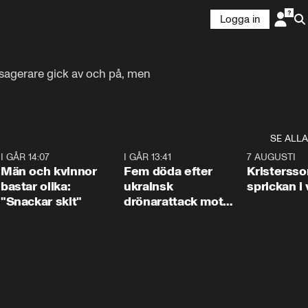
Logga in
ssagerare gick av och på, men 
SE ALLA
2
I GÅR 14:07
1:11
I GÅR 13:41
0:29
7 AUGUSTI
Män och kvinnor
Fem döda efter
Kristersso
bastar olika:
ukrainsk
sprickan i
"Snackar skit"
drönarattack mot
bostadshus