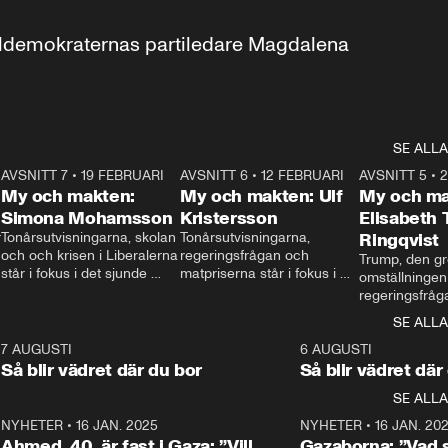
aldemokraternas partiledare Magdalena 
SE ALLA
7
AVSNITT 7
•
19 FEBRUARI
24:30
AVSNITT 6
•
12 FEBRUARI
27:30
AVSNITT 5
•
My och makten:
My och makten: Ulf
My och ma
Simona Mohamsson
Kristersson
Elisabeth
 
Tonårsutvisningarna, skolan 
Tonårsutvisningarna, 
Ringqvist
och och krisen i Liberalerna 
regeringsfrågan och 
Trump, den gr
står i fokus i det sjunde 
matpriserna står i fokus i 
omställningen
avsnittet av ”My och 
det sjätte avsnittet av ”My 
regeringsfråga
makten”. Se när 
och makten”. Se när 
centrum i det 
SE ALLA
Aftonbladets inrikespolitiska 
Aftonbladets inrikespolitiska 
avsnittet av ”
kommentator My 
kommentator My 
6
7 AUGUSTI
1:06
6 AUGUSTI
Makten”. Se nä
Rohwedder ställer 
Rohwedder ställer 
Så blir vädret där du bor
Så blir vädret där
Aftonbladets in
utbildnings- och 
statsminister Ulf Kristersson 
kommentator 
SE ALLA
integrationsminister Simona 
till svars.
Rohwedder stäl
Mohamsson till svars.
Centerpartiets
2
NYHETER
•
16 JAN. 2025
1:01
NYHETER
•
16 JAN. 20
Thand Ring till
Ahmed, 40, är fast i Gaza: ”Vill
Gazaborna: ”Vad s