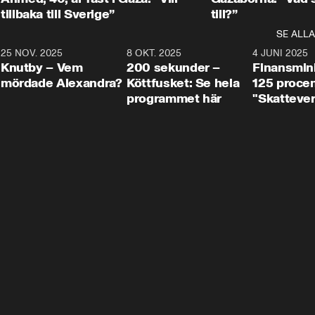
tillbaka till Sverige”
till?”
SE ALLA
3
25 NOV. 2025
31:05
8 OKT. 2025
4:29
4 JUNI 2025
Knutby – Vem
200 sekunder –
Finansmin
mördade Alexandra?
Köttfusket: Se hela
125 procent
programmet här
"Skattever
viktig uppg