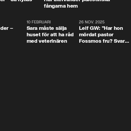
fångarna hem
4:24
10 FEBRUARI
4:13
26 NOV. 2025
8:1
der –
Sara måste sälja
Leif GW: ”Har hon
huset för att ha råd
mördat pastor
med veterinären
Fossmos fru? Svar
nej.”