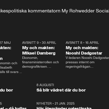
r inrikespolitiska kommentatorn My Rohwedder Soci
27 MAJ
3:51
AVSNITT 9
•
30 APRIL
24:00
AVSNITT 8
•
16 APRIL
25:1
kten:
My och makten:
My och makten:
Mikael Damberg
Nooshi Dadgostar
on
Ekonomin, 
V-ledaren Nooshi Dadgostar
finansministerrollen och 
pressas internt om 
onomin och 
demografikrisen. 
regeringsfrågan.

lisabeth 
Oppositionen ställs till svars 
I Aftonbladets 
ls till svars 
när Socialdemokraternas 
partiledarutfrågning ”My 
stern gästar 
Mikael Damberg gästar My 
och Makten” sätter hon ner 
My och Makten. 
och Makten. 
foten mot kritikerna:

1:06
8 AUGUSTI
1:0
– Vi ställer upp i val. Ska vi 
 du bor
Så blir vädret där du bor
vara med så sitter vi förstås 
25
1:22
NYHETER
•
21 JAN. 2025
0:5
ael – då hyllas
Här återvänder palestinska