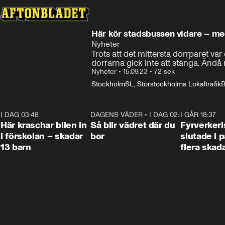
Här kör stadsbussen vidare – me
Nyheter
Trots att det mittersta dörrparet v
dörrarna gick inte att stänga. Ändå 
Nyheter
•
15.09.23
•
72 sek
Stockholm
SL, Storstockholms Lokaltrafik
B
I DAG 03:48
0:29
DAGENS VÄDER
•
I DAG 02:30
1:06
I GÅR 18:37
Här kraschar bilen in
Så blir vädret där du
Fyrverker
i förskolan – skadar
bor
slutade i p
13 barn
flera skad