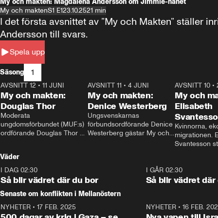
My och makten: Magdalena Andersson om Jimmie-hånet
My och makten
S1 E1
23.10.25
21 min
I det första avsnittet av ”My och Makten” ställe
Andersson till svars.
Spela upp
1
Säsong
AVSNITT 12
•
11 JUNI
26:27
AVSNITT 11
•
4 JUNI
23:40
AVSNITT 10
•
My och makten:
My och makten:
My och ma
Douglas Thor
Denice Westerberg
Elisabeth
Moderata 
Ungsvenskarnas 
Svantess
ungdomsförbundet (MUF:s) 
förbundsordförande Denice 
Kvinnorna, ek
ordförande Douglas Thor 
Westerberg gästar My och 
migrationen. E
gästar My och makten. I 
makten. I avsnittet 
Svantesson stäl
avsnittet diskuteras 
diskuteras migrationsfrågan 
när finansmini
Väder
tonårsutvisningarna och hur 
och hur SD ska locka 
Moderaterna ska locka 
kvinnliga väljare. 
I DAG 02:30
1:06
I GÅR 02:30
väljare till valet i höst. 
Så blir vädret där du bor
Så blir vädret där
Senaste om konflikten i Mellanöstern
NYHETER
•
17 FEB. 2025
0:45
NYHETER
•
16 FEB. 20
500 dagar av krig i Gaza – se
Nya vapen till Isr