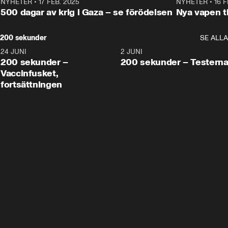
NYHETER
•
17 FEB. 2025
0:45
NYHETER
•
16 F
500 dagar av krig i Gaza – se förödelsen
Nya vapen ti
200 sekunder
SE ALLA
24 JUNI
5:00
2 JUNI
200 sekunder –
200 sekunder – Testern
Vaccinfusket,
fortsättningen