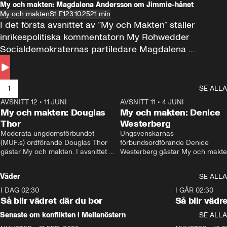
My och makten: Magdalena Andersson om Jimmie-hånet
My och makten
S1 E1
23.10.25
21 min
I det första avsnittet av ”My och Makten” ställer 
inrikespolitiska kommentatorn My Rohwedder 
Socialdemokraternas partiledare Magdalena 
Andersson till svars.
1
SE ALLA
AVSNITT 12
•
11 JUNI
26:27
AVSNITT 11
•
4 JUNI
2
My och makten: Douglas
My och makten: Denice
Thor
Westerberg
Moderata ungdomsförbundet 
Ungsvenskarnas 
(MUF:s) ordförande Douglas Thor 
förbundsordförande Denice 
gästar My och makten. I avsnittet 
Westerberg gästar My och makten.
diskuteras tonårsutvisningarna och 
avsnittet diskuteras migrationsfrå
hur Moderaterna ska locka väljare till 
och hur SD ska locka kvinnliga 
Väder
SE ALLA
valet i höst. 
väljare. 
I DAG 02:30
1:06
I GÅR 02:30
Så blir vädret där du bor
Så blir vädr
Senaste om konflikten i Mellanöstern
SE ALLA