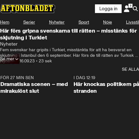
Logga in
Hem
Serier
Nyheter
Sport
Nöje
Livsstil
Här förs gripna svenskarna till rätten – misstänks för
skjutning i Turkiet
Nyheter
Fem svenskar har gripits i Turkiet, misstänkta för att ha besvarat en 
skjutning i Istanbul den 6 september. Här förs de till rätten av Turkisk 
Se mer
polis.
Nyheter
•
16.09.23
•
23 sek
SE ALLA
FÖR 27 MIN SEN
0:42
I DAG 12:19
Dramatiska scenen – med
Här knockas politikern p
mirakulöst slut
stranden