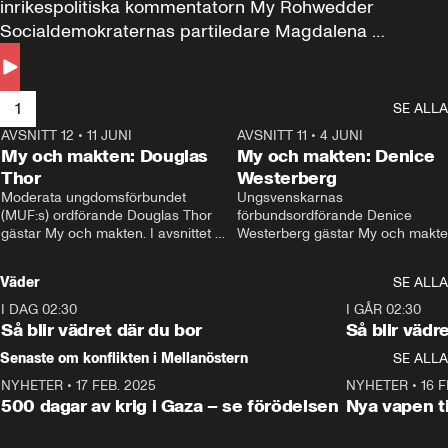
inrikespolitiska kommentatorn My Rohwedder 
Socialdemokraternas partiledare Magdalena 
Andersson till svars.
1
SE ALLA
AVSNITT 12
•
11 JUNI
26:27
AVSNITT 11
•
4 JUNI
2
My och makten: Douglas
My och makten: Denice
Thor
Westerberg
Moderata ungdomsförbundet 
Ungsvenskarnas 
(MUF:s) ordförande Douglas Thor 
förbundsordförande Denice 
gästar My och makten. I avsnittet 
Westerberg gästar My och makten.
diskuteras tonårsutvisningarna och 
avsnittet diskuteras migrationsfrå
hur Moderaterna ska locka väljare till 
och hur SD ska locka kvinnliga 
Väder
SE ALLA
valet i höst. 
väljare. 
I DAG 02:30
1:06
I GÅR 02:30
Så blir vädret där du bor
Så blir vädr
Senaste om konflikten i Mellanöstern
SE ALLA
NYHETER
•
17 FEB. 2025
0:45
NYHETER
•
16 F
500 dagar av krig i Gaza – se förödelsen
Nya vapen ti