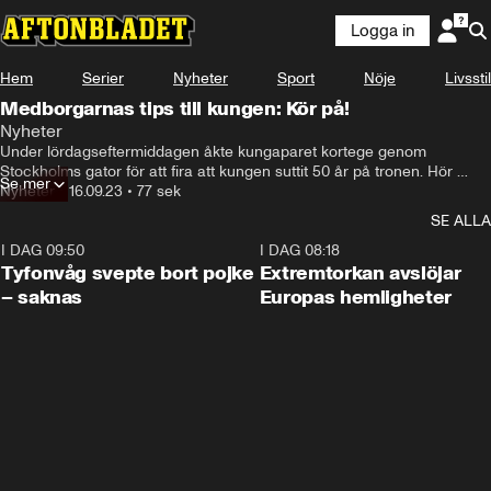
Logga in
Hem
Serier
Nyheter
Sport
Nöje
Livsstil
Medborgarnas tips till kungen: Kör på!
Nyheter
Under lördagseftermiddagen åkte kungaparet kortege genom 
Stockholms gator för att fira att kungen suttit 50 år på tronen. Hör 
Se mer
några av de tusentals besökarnas bästa tips till Hans majestät.
Nyheter
•
16.09.23
•
77 sek
SE ALLA
I DAG 09:50
0:53
I DAG 08:18
Tyfonvåg svepte bort pojke
Extremtorkan avslöjar
– saknas
Europas hemligheter