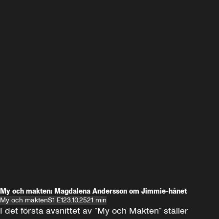
My och makten: Magdalena Andersson om Jimmie-hånet
My och makten
S1 E1
23.10.25
21 min
I det första avsnittet av ”My och Makten” ställer 