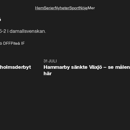
Hem
Serier
Nyheter
Sport
Nöje
Mer
Livsstil
ö
5-2 i damallsvenskan.
jö DFF
Piteå IF
0:58
31 JULI
0:5
ckholmsderbyt
Hammarby sänkte Växjö – se målen
här