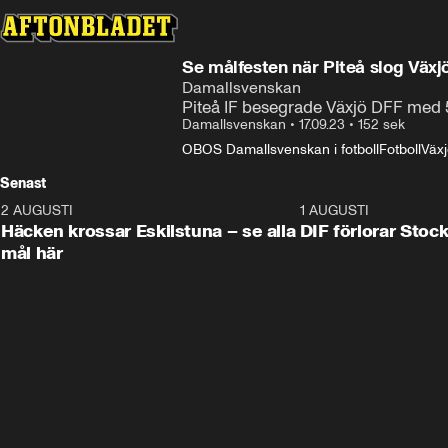
Se målfesten när Piteå slog Växj
Damallsvenskan
Piteå IF besegrade Växjö DFF med 
Damallsvenskan
•
17.09.23
•
152 sek
OBOS Damallsvenskan i fotboll
Fotboll
Väx
Senast
2 AUGUSTI
0:59
1 AUGUSTI
Häcken krossar Eskilstuna – se alla
DIF förlorar Sto
mål här