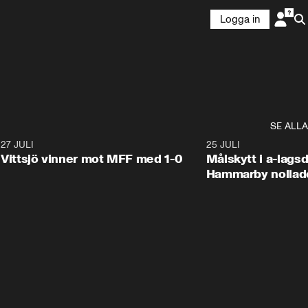
Logga in
SE ALLA
9
27 JULI
1:40
25 JULI
Vittsjö vinner mot MFF med 1-0
Målskytt i a-lags
Hammarby nollad