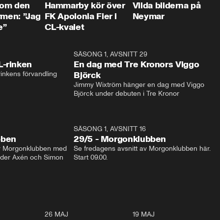
 om den
Hammarby kör över
Vilda bilderna på
rmen: ”Jag
FK Apolonia Fier i
Neymar
e”
CL-kvalet
1:04
SÄSONG 1, AVSNITT 29
17:3
L-rinken
En dag med Tre Kronors Viggo
inkens förvandling
Björck
Jimmy Wixtröm hänger en dag med Viggo 
Björck under debuten i Tre Kronor
SÄSONG 1, AVSNITT 16
bben
29/5 - Morgonklubben
av Morgonklubben med 
Se fredagens avsnitt av Morgonklubben här. 
nder Axén och Simon 
Start 09.00. 
0:30
26 MAJ
0:31
19 MAJ
0:4