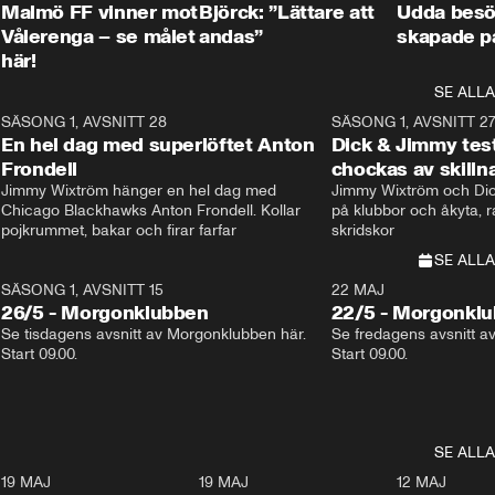
Malmö FF vinner mot
Björck: ”Lättare att
Udda besö
Vålerenga – se målet
andas”
skapade p
här!
SE ALLA
8
SÄSONG 1, AVSNITT 28
20:38
SÄSONG 1, AVSNITT 2
Plus
En hel dag med superlöftet Anton
Dick & Jimmy test
Frondell
chockas av skill
Jimmy Wixtröm hänger en hel dag med 
Jimmy Wixtröm och Dick
Chicago Blackhawks Anton Frondell. Kollar 
på klubbor och åkyta, r
pojkrummet, bakar och firar farfar
skridskor 
SE ALLA
SÄSONG 1, AVSNITT 15
22 MAJ
26/5 - Morgonklubben
22/5 - Morgonkl
Se tisdagens avsnitt av Morgonklubben här. 
Se fredagens avsnitt a
Start 09.00. 
Start 09.00. 
SE ALLA
3
19 MAJ
0:39
19 MAJ
0:34
12 MAJ