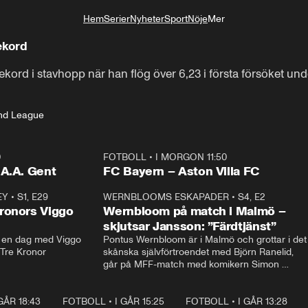
Hem
Serier
Nyheter
Sport
Nöje
Mer
Livsstil
ekord
ekord i stavhopp när han flög över 6,23 i första försöket u
nd League
0
FOTBOLL
•
I MORGON 11:50
Plus
.A.A. Gent
FC Bayern – Aston Villa FC
EY
•
S1, E29
17:38
WERNBLOOMS ESKAPADER
•
S4, E2
38:2
ronors Viggo
Wernbloom på match i Malmö –
skjutsar Jansson: ”Färdtjänst”
en dag med Viggo 
Pontus Wernbloom är i Malmö och grottar i det 
 Tre Kronor
skånska självförtroendet med Björn Ranelid, 
går på MFF-match med komikern Simon 
”Chippen” Svensson och hjälper skadade 
stjärnbacken Pontus Jansson hem. 
 GÅR 18:43
0:46
FOTBOLL
•
I GÅR 15:25
1:31
FOTBOLL
•
I GÅR 13:28
0:2