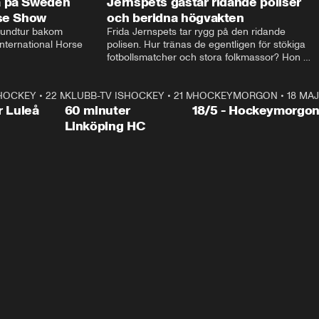
a på Sweden
Jernspets gästar ridande poliser
rse Show
och beridna högvakten
rundtur bakom 
Frida Jernspets tar rygg på den ridande 
ternational Horse 
polisen. Hur tränas de egentligen för stökiga 
fotbollsmatcher och stora folkmassor? Hon 
hälsar även på hos beridna högvakten, som 
den här dagen ska byta av högvakten, som 
SHOCKEY
1:00:28
•
22 MAJ
KLUBB-TV ISHOCKEY
vaktar slottet.
1:00:18
•
21 MAJ
HOCKEYMORGON
•
18 MAJ
Plus
r Luleå
60 minuter
18/5 - Hockeymorgo
Linköping HC