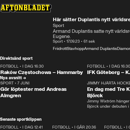
Här sätter Duplantis nytt världsr
Sport
Armand Duplantis satte nytt världsr
Eugene.
Sport
•
17.09.23
•
61 sek
Friidrott
Stavhopp
Armand Duplantis
Diamo
Direktsänd sport
FOTBOLL
•
I DAG 16:30
FOTBOLL
•
I DAG 16:3
Plus
Plus
Raków Częstochowa – Hammarby
IFK Göteborg – K
Nya avsnitt →
SPORT
•
7 JUNI
16:36
JIMMY HJÄRTA HOCK
Gör löptester med Andreas
En dag med Tre K
Almgren
Björck
Jimmy Wixtröm hänger 
Björck under debuten i
Senaste sportklippen
FOTBOLL
•
I DAG 12:41
0:42
FOTBOLL
•
I GÅR 20:36
1:30
FOTBOLL
•
I