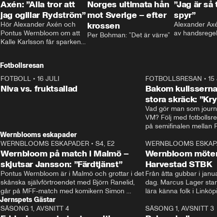
Axén: ”Alla tror att
Norges ultimata hån
”Jag är så 
jag ogillar Rydström”
mot Sverige – efter
spyr”
Hör Alexander Axén och 
krossen
Alexander Axén
Pontus Wernbloom om att 
av handsrege
Per Bohman: ”Det är värre”
Kalle Karlsson får sparken 
från Bajen och att Henrik 
Rydström tar över
Fotbollsresan
FOTBOLL
•
16 JULI
0:44
FOTBOLLSRESAN
•
15
Niva vs. fruktsallad
Bakom kulisserna
stora skräck: ”Kr
Vad gör man som journa
VM? Följ med fotbollsr
Wernblooms eskapader
WERNBLOOMS ESKAPADER
•
S4, E2
38:23
WERNBLOOMS ESKAP
Wernbloom på match i Malmö –
Wernbloom möter
skjutsar Jansson: ”Färdtjänst”
Harvestad STBK
Pontus Wernbloom är i Malmö och grottar i det 
Från åtta gubbar i januar
skånska självförtroendet med Björn Ranelid, 
dag. Marcus Lager starta
går på MFF-match med komikern Simon 
lära känna folk i Linköp
Jernspets Gästar
”Chippen” Svensson och hjälper skadade 
STBK en institution – o
SÄSONG 1, AVSNITT 4
stjärnbacken Pontus Jansson hem. 
13:37
rakt in i värmen.
SÄSONG 1, AVSNITT 3