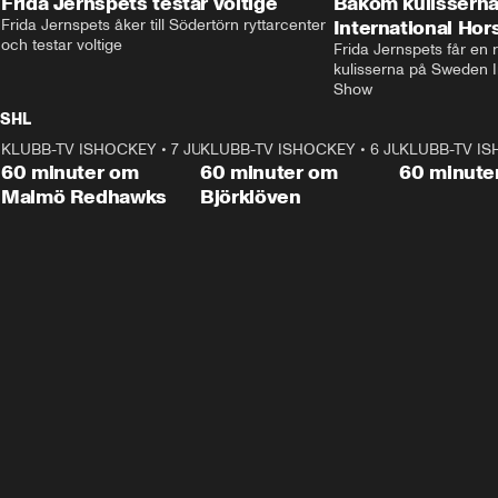
Frida Jernspets testar voltige
Bakom kulissern
Frida Jernspets åker till Södertörn ryttarcenter 
International Ho
och testar voltige
Frida Jernspets får en 
kulisserna på Sweden In
Show
SHL
KLUBB-TV ISHOCKEY
1:02:53
•
7 JUNI
KLUBB-TV ISHOCKEY
1:00:59
•
6 JUNI
KLUBB-TV I
Plus
Plus
60 minuter om
60 minuter om
60 minute
Malmö Redhawks
Björklöven