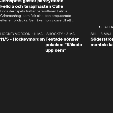
Jernspets gästar pararyttaren
Felicia och terapihästen Calle
Frida Jernspets träffar pararyttaren Felicia 
Grimmenhag, som fick sina ben amputerade 
efter en bilolycka. Sen åker hon vidare till ett 
vård- och omsorgsboende med den 76 
SE ALLA
centimeter höga terapihästen Calle.
HOCKEYMORGON
•
11 MAJ
ISHOCKEY
•
3 MAJ
0:22
SHL
•
3 MAJ
n
11/5 - Hockeymorgon
Festade sönder
Söderströ
pokalen: ”Käkade
mentala 
upp dem”