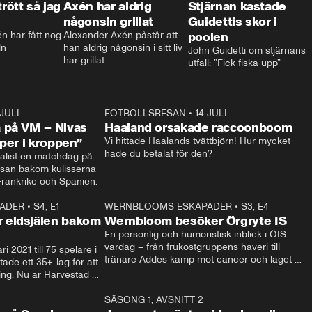
trött så jag
Axén har aldrig
Stjärnan kastade
någonsin grillat
Guidettis skor i
 har fått nog 
Alexander Axén påstår att 
poolen
ln
han aldrig någonsin i sitt liv 
John Guidetti om stjärnans 
har grillat
utfall: ”Fick fiska upp”
 JULI
36:52
FOTBOLLSRESAN
•
14 JULI
0:3
 på VM – Nivas
Haaland orsakade raccoonboom
yper i kroppen”
Vi hittade Haalands tvättbjörn! Hur mycket 
hade du betalat för den?
list en matchdag på 
esan bakom kulisserna 
på semifinalen mellan Frankrike och Spanien. 
ADER
•
S4, E1
32:14
WERNBLOOMS ESKAPADER
•
S3, E4
33:1
Plus
 eldsjälen bakom
Wernbloom besöker Örgryte IS
En personlig och humoristisk inblick i ÖIS 
vardag – från frukostgruppens haveri till 
i 2021 till 75 spelare i 
tränare Addes kamp mot cancer och laget 
de ett 35+-lag för att 
som siktar mot Allsvenskan.
ing. Nu är Harvestad 
ch Wernbloom kliver 
14:14
SÄSONG 1, AVSNITT 2
24:5