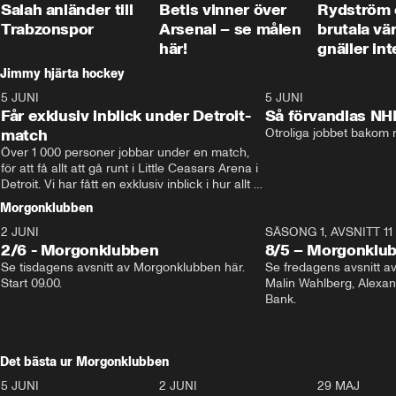
Salah anländer till
Betis vinner över
Rydström
Trabzonspor
Arsenal – se målen
brutala vä
här!
gnäller int
Jimmy hjärta hockey
5 JUNI
11:14
5 JUNI
Får exklusiv inblick under Detroit-
Så förvandlas NH
match
Otroliga jobbet bakom r
Över 1 000 personer jobbar under en match, 
för att få allt att gå runt i Little Ceasars Arena i 
Detroit. Vi har fått en exklusiv inblick i hur allt 
fungerar inför och under match i världens 
Morgonklubben
bästa hockeyliga
2 JUNI
SÄSONG 1, AVSNITT 11
2/6 - Morgonklubben
8/5 – Morgonklu
Se tisdagens avsnitt av Morgonklubben här. 
Se fredagens avsnitt 
Start 09.00. 
Malin Wahlberg, Alexa
Bank. 
Det bästa ur Morgonklubben
5 JUNI
0:44
2 JUNI
0:26
29 MAJ