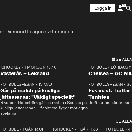
Logga in
nder Diamond League avslutningen i 
SE ALLA
ISHOCKEY
•
I MORGON 15:40
FOTBOLL
•
LÖRDAG 11
Plus
Plus
Västerås – Leksand
Chelsea – AC M
3
FOTBOLLSRESAN
•
13 MAJ
33:19
FOTBOLLSRESAN
•
S5
Går på match på kusliga
Exklusivt: Träffar
jättearenan: ”Väldigt speciellt”
Tunisien
Niva och Nordström går på match i Sousse på 
Berättar om sönernas tu
kusliga jättearenan – flaskorna flyger mot egna 
spelarna 
SE ALLA
2
FOTBOLL
•
I GÅR 13:01
1:31
ISHOCKEY
•
I GÅR 11:33
2:08
FOTBOLL
•
4