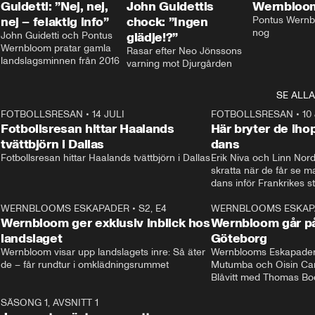
Guidetti: ”Nej, nej,
John Guidettis
Wernbloom
nej – felaktig info”
chock: ”Ingen
Pontus Wernbl
nog
John Guidetti och Pontus 
glädje!?”
Wernbloom pratar gamla 
Rasar efter Neo Jönssons 
landslagsminnen från 2016
varning mot Djurgården
SE ALLA
8
FOTBOLLSRESAN
•
14 JULI
41:35
FOTBOLLSRESAN
•
10
Fotbollsresan hittar Haalands
Här bryter de ih
tvättbjörn i Dallas
dans
Fotbollsresan hittar Haalands tvättbjörn i Dallas
Erik Niva och Linn Nord
skratta när de får se 
dans inför Frankrikes st
VM-kvartsfinalen. 
4
WERNBLOOMS ESKAPADER
•
S2, E4
24:20
WERNBLOOMS ESKAP
Plus
Wernbloom ger exklusiv inblick hos
Wernbloom går på
landslaget
Göteborg
Wernbloom visar upp landslagets inre: Så äter 
Wernblooms Eskapader:
de – får rundtur i omklädningsrummet
Mutumba och Oisin Cant
Blåvitt med Thomas Bo
0
SÄSONG 1, AVSNITT 1
25:12