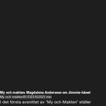
My och makten: Magdalena Andersson om Jimmie-hånet
My och makten
S1 E1
23.10.25
21 min
I det första avsnittet av ”My och Makten” ställer 