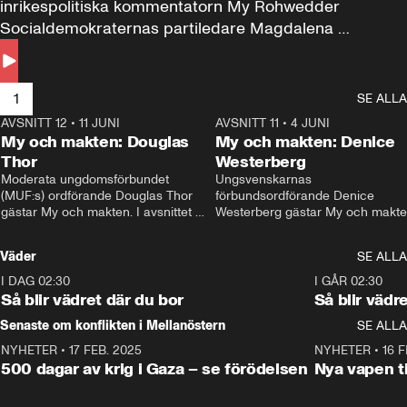
inrikespolitiska kommentatorn My Rohwedder 
Socialdemokraternas partiledare Magdalena 
Andersson till svars.
1
SE ALLA
AVSNITT 12
•
11 JUNI
26:27
AVSNITT 11
•
4 JUNI
2
My och makten: Douglas
My och makten: Denice
Thor
Westerberg
Moderata ungdomsförbundet 
Ungsvenskarnas 
(MUF:s) ordförande Douglas Thor 
förbundsordförande Denice 
gästar My och makten. I avsnittet 
Westerberg gästar My och makten.
diskuteras tonårsutvisningarna och 
avsnittet diskuteras migrationsfrå
hur Moderaterna ska locka väljare till 
och hur SD ska locka kvinnliga 
Väder
SE ALLA
valet i höst. 
väljare. 
I DAG 02:30
1:06
I GÅR 02:30
Så blir vädret där du bor
Så blir vädr
Senaste om konflikten i Mellanöstern
SE ALLA
NYHETER
•
17 FEB. 2025
0:45
NYHETER
•
16 F
500 dagar av krig i Gaza – se förödelsen
Nya vapen ti