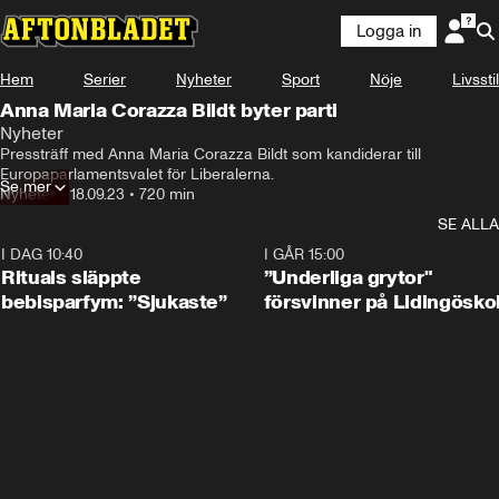
Logga in
Hem
Serier
Nyheter
Sport
Nöje
Livsstil
Anna Maria Corazza Bildt byter parti
Nyheter
Pressträff med Anna Maria Corazza Bildt som kandiderar till 
Europaparlamentsvalet för Liberalerna.
Se mer
Nyheter
•
18.09.23
•
720 min
SE ALLA
I DAG 10:40
1:01
I GÅR 15:00
Rituals släppte
”Underliga grytor"
bebisparfym: ”Sjukaste”
försvinner på Lidingösko