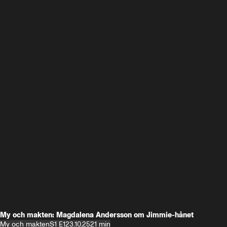
My och makten: Magdalena Andersson om Jimmie-hånet
My och makten
S1 E1
23.10.25
21 min