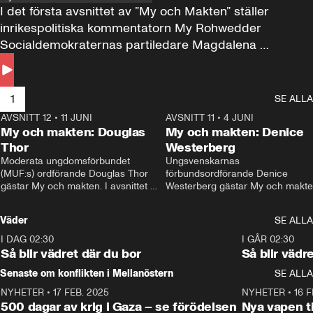
I det första avsnittet av ”My och Makten” ställer 
inrikespolitiska kommentatorn My Rohwedder 
Socialdemokraternas partiledare Magdalena 
Andersson till svars.
1
SE ALLA
AVSNITT 12
•
11 JUNI
26:27
AVSNITT 11
•
4 JUNI
2
My och makten: Douglas
My och makten: Denice
Thor
Westerberg
Moderata ungdomsförbundet 
Ungsvenskarnas 
(MUF:s) ordförande Douglas Thor 
förbundsordförande Denice 
gästar My och makten. I avsnittet 
Westerberg gästar My och makten.
diskuteras tonårsutvisningarna och 
avsnittet diskuteras migrationsfrå
hur Moderaterna ska locka väljare till 
och hur SD ska locka kvinnliga 
Väder
SE ALLA
valet i höst. 
väljare. 
I DAG 02:30
1:06
I GÅR 02:30
Så blir vädret där du bor
Så blir vädr
Senaste om konflikten i Mellanöstern
SE ALLA
NYHETER
•
17 FEB. 2025
0:45
NYHETER
•
16 F
500 dagar av krig i Gaza – se förödelsen
Nya vapen ti