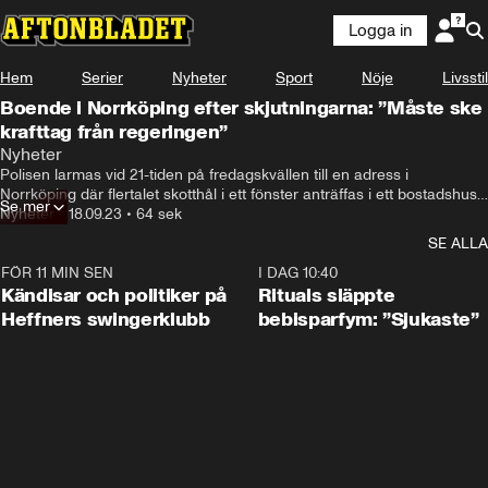
Logga in
Hem
Serier
Nyheter
Sport
Nöje
Livsstil
Boende i Norrköping efter skjutningarna: ”Måste ske
krafttag från regeringen”
Sen kom ytterligare 7-8 polisbilar och en ambulans.
Nyheter
Polisen larmas vid 21-tiden på fredagskvällen till en adress i 
Norrköping där flertalet skotthål i ett fönster anträffas i ett bostadshus.

Se mer
Aftonbladet har träffat Lennart som följde utryckningsarbetet från sin 
Nyheter
•
18.09.23
•
64 sek
balkong.
SE ALLA
FÖR 11 MIN SEN
0:55
I DAG 10:40
Kändisar och politiker på
Rituals släppte
Heffners swingerklubb
bebisparfym: ”Sjukaste”