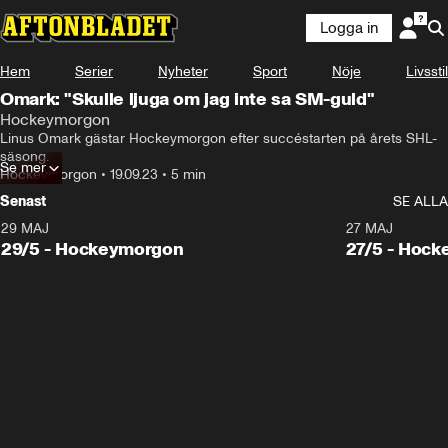
Logga in
Hem
Serier
Nyheter
Sport
Nöje
Livsstil
Omark: "Skulle ljuga om jag inte sa SM-guld"
Hockeymorgon
Linus Omark gästar Hockeymorgon efter succéstarten på årets SHL-
säsong.
Se mer
Hockeymorgon
•
19.09.23
•
5 min
Senast
SE ALLA
29 MAJ
27 MAJ
29/5 - Hockeymorgon
27/5 - Hoc