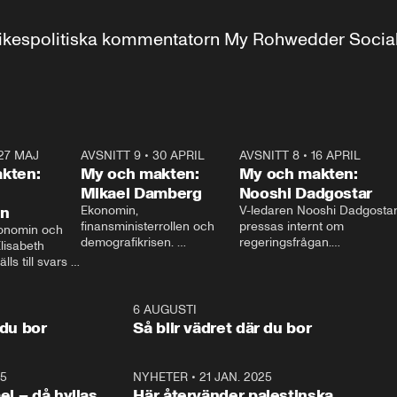
r inrikespolitiska kommentatorn My Rohwedder Soci
27 MAJ
3:51
AVSNITT 9
•
30 APRIL
24:00
AVSNITT 8
•
16 APRIL
25:1
kten:
My och makten:
My och makten:
Mikael Damberg
Nooshi Dadgostar
on
Ekonomin, 
V-ledaren Nooshi Dadgostar
finansministerrollen och 
pressas internt om 
onomin och 
demografikrisen. 
regeringsfrågan.

lisabeth 
Oppositionen ställs till svars 
I Aftonbladets 
ls till svars 
när Socialdemokraternas 
partiledarutfrågning ”My 
stern gästar 
Mikael Damberg gästar My 
och Makten” sätter hon ner 
My och Makten. 
och Makten. 
foten mot kritikerna:

1:06
6 AUGUSTI
1:0
– Vi ställer upp i val. Ska vi 
 du bor
Så blir vädret där du bor
vara med så sitter vi förstås 
25
1:22
NYHETER
•
21 JAN. 2025
0:5
ael – då hyllas
Här återvänder palestinska