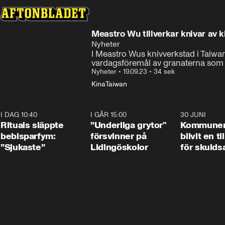
Meastro Wu tillverkar knivar av k
Nyheter
I Meastro Wus knivverkstad i Taiwan ä
vardagsföremål av granaterna som s
Nyheter
•
19.09.23
•
34 sek
Kina
Taiwan
I DAG 10:40
1:01
I GÅR 15:00
1:07
30 JUNI
Rituals släppte
”Underliga grytor"
Kommune
bebisparfym:
försvinner på
blivit en ti
”Sjukaste”
Lidingöskolor
för skulds