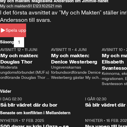
My och makten: Magdalena Andersson om Jimmie-hånet
My och makten
S1 E1
23.10.25
21 min
I det första avsnittet av ”My och Makten” ställe
Andersson till svars.
Spela upp
1
Säsong
AVSNITT 12
•
11 JUNI
26:27
AVSNITT 11
•
4 JUNI
23:40
AVSNITT 10
•
My och makten:
My och makten:
My och ma
Douglas Thor
Denice Westerberg
Elisabeth
Moderata 
Ungsvenskarnas 
Svantess
ungdomsförbundet (MUF:s) 
förbundsordförande Denice 
Kvinnorna, ek
ordförande Douglas Thor 
Westerberg gästar My och 
migrationen. E
gästar My och makten. I 
makten. I avsnittet 
Svantesson stäl
avsnittet diskuteras 
diskuteras migrationsfrågan 
när finansmini
Väder
tonårsutvisningarna och hur 
och hur SD ska locka 
Moderaterna ska locka 
kvinnliga väljare. 
I DAG 02:30
1:06
I GÅR 02:30
väljare till valet i höst. 
Så blir vädret där du bor
Så blir vädret där
Senaste om konflikten i Mellanöstern
NYHETER
•
17 FEB. 2025
0:45
NYHETER
•
16 FEB. 20
500 dagar av krig i Gaza – se
Nya vapen till Isr