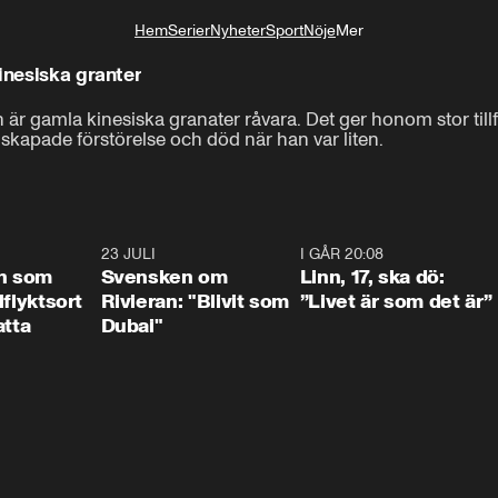
Hem
Serier
Nyheter
Sport
Nöje
Mer
Livsstil
inesiska granter
r gamla kinesiska granater råvara. Det ger honom stor tillfred
kapade förstörelse och död när han var liten.
1:24
23 JULI
1:42
I GÅR 20:08
4:3
n som
Svensken om
Linn, 17, ska dö:
llflyktsort
Rivieran: "Blivit som
”Livet är som det är”
atta
Dubai"