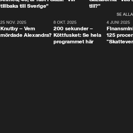
tillbaka till Sverige”
till?”
SE ALLA
3
25 NOV. 2025
31:05
8 OKT. 2025
4:29
4 JUNI 2025
Knutby – Vem
200 sekunder –
Finansmin
mördade Alexandra?
Köttfusket: Se hela
125 procent
programmet här
"Skattever
viktig uppg