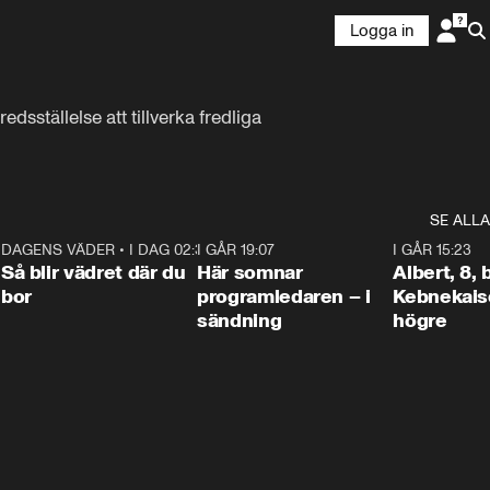
Logga in
sställelse att tillverka fredliga 
SE ALLA
6
DAGENS VÄDER
•
I DAG 02:30
1:06
I GÅR 19:07
0:45
I GÅR 15:23
Så blir vädret där du
Här somnar
Albert, 8,
bor
programledaren – i
Kebnekaise
sändning
högre