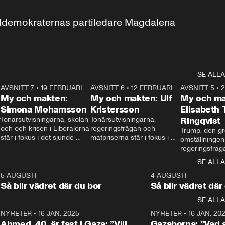
aldemokraternas partiledare Magdalena 
SE ALLA
7
AVSNITT 7
•
19 FEBRUARI
24:30
AVSNITT 6
•
12 FEBRUARI
27:30
AVSNITT 5
•
My och makten:
My och makten: Ulf
My och ma
Simona Mohamsson
Kristersson
Elisabeth
 
Tonårsutvisningarna, skolan 
Tonårsutvisningarna, 
Ringqvist
och och krisen i Liberalerna 
regeringsfrågan och 
Trump, den gr
står i fokus i det sjunde 
matpriserna står i fokus i 
omställningen
avsnittet av ”My och 
det sjätte avsnittet av ”My 
regeringsfråga
makten”. Se när 
och makten”. Se när 
centrum i det 
SE ALLA
Aftonbladets inrikespolitiska 
Aftonbladets inrikespolitiska 
avsnittet av ”
kommentator My 
kommentator My 
6
5 AUGUSTI
1:06
4 AUGUSTI
Makten”. Se nä
Rohwedder ställer 
Rohwedder ställer 
Så blir vädret där du bor
Så blir vädret där
Aftonbladets in
utbildnings- och 
statsminister Ulf Kristersson 
kommentator 
SE ALLA
integrationsminister Simona 
till svars.
Rohwedder stäl
Mohamsson till svars.
Centerpartiets
2
NYHETER
•
16 JAN. 2025
1:01
NYHETER
•
16 JAN. 20
Thand Ring till
Ahmed, 40, är fast i Gaza: ”Vill
Gazaborna: ”Vad s