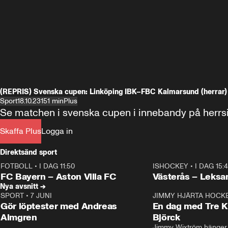
(REPRIS) Svenska cupen: Linköping IBK–FBC Kalmarsund (herrar)
Sport
18.10.23
151 min
Plus
Se matchen i svenska cupen i innebandy på herrsi
Skaffa Plus
Logga in
Direktsänd sport
FOTBOLL
•
I DAG 11:50
ISHOCKEY
•
I DAG 15:
Plus
Plus
FC Bayern – Aston Villa FC
Västerås – Leksa
Nya avsnitt →
SPORT
•
7 JUNI
16:36
JIMMY HJÄRTA HOCK
Gör löptester med Andreas
En dag med Tre K
Almgren
Björck
Jimmy Wixtröm hänger 