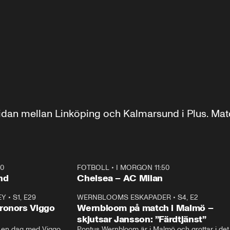
dan mellan Linköping och Kalmarsund i Plus. Matc
40
FOTBOLL
•
I MORGON 11:50
Plus
nd
Chelsea – AC Milan
EY
•
S1, E29
17:38
WERNBLOOMS ESKAPADER
•
S4, E2
38:2
ronors Viggo
Wernbloom på match i Malmö –
skjutsar Jansson: ”Färdtjänst”
en dag med Viggo 
Pontus Wernbloom är i Malmö och grottar i det 