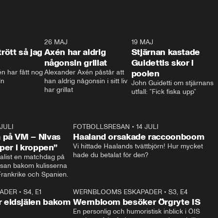
0:30
26 MAJ
0:31
19 MAJ
0:4
trött så jag
Axén har aldrig
Stjärnan kastade
någonsin grillat
Guidettis skor i
 har fått nog 
Alexander Axén påstår att 
poolen
ln
han aldrig någonsin i sitt liv 
John Guidetti om stjärnans 
har grillat
utfall: ”Fick fiska upp”
 JULI
36:52
FOTBOLLSRESAN
•
14 JULI
0:3
 på VM – Nivas
Haaland orsakade raccoonboom
yper i kroppen”
Vi hittade Haalands tvättbjörn! Hur mycket 
hade du betalat för den?
list en matchdag på 
esan bakom kulisserna 
på semifinalen mellan Frankrike och Spanien. 
ADER
•
S4, E1
32:14
WERNBLOOMS ESKAPADER
•
S3, E4
33:1
Plus
 eldsjälen bakom
Wernbloom besöker Örgryte IS
En personlig och humoristisk inblick i ÖIS 