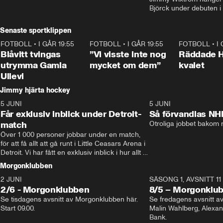
Björck under debuten i
Senaste sportklippen
FOTBOLL
•
I GÅR 19:55
0:29
FOTBOLL
•
I GÅR 19:55
1:56
FOTBOLL
•
I
Blåvitt tvingas
”Vi visste inte nog
Räddade 
utrymma Gamla
mycket om dem”
kvalet
Ullevi
Jimmy hjärta hockey
5 JUNI
11:14
5 JUNI
Får exklusiv inblick under Detroit-
Så förvandlas NH
match
Otroliga jobbet bakom r
Över 1 000 personer jobbar under en match, 
för att få allt att gå runt i Little Ceasars Arena i 
Detroit. Vi har fått en exklusiv inblick i hur allt 
fungerar inför och under match i världens 
Morgonklubben
bästa hockeyliga
2 JUNI
SÄSONG 1, AVSNITT 11
2/6 - Morgonklubben
8/5 – Morgonklu
Se tisdagens avsnitt av Morgonklubben här. 
Se fredagens avsnitt 
Start 09.00. 
Malin Wahlberg, Alexa
Bank. 