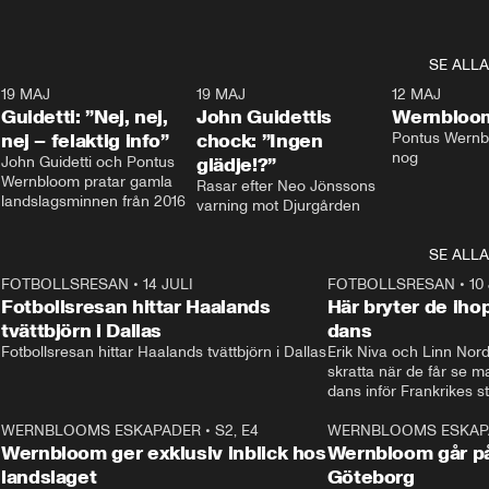
SE ALLA
3
19 MAJ
0:39
19 MAJ
0:34
12 MAJ
Guidetti: ”Nej, nej,
John Guidettis
Wernbloom
nej – felaktig info”
chock: ”Ingen
Pontus Wernbl
nog
John Guidetti och Pontus 
glädje!?”
Wernbloom pratar gamla 
Rasar efter Neo Jönssons 
landslagsminnen från 2016
varning mot Djurgården
SE ALLA
8
FOTBOLLSRESAN
•
14 JULI
41:35
FOTBOLLSRESAN
•
10
Fotbollsresan hittar Haalands
Här bryter de ih
tvättbjörn i Dallas
dans
Fotbollsresan hittar Haalands tvättbjörn i Dallas
Erik Niva och Linn Nord
skratta när de får se 
dans inför Frankrikes st
VM-kvartsfinalen. 
4
WERNBLOOMS ESKAPADER
•
S2, E4
24:20
WERNBLOOMS ESKAP
Plus
Wernbloom ger exklusiv inblick hos
Wernbloom går på
landslaget
Göteborg