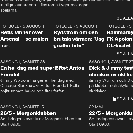
kusliga jättearenan – flaskorna flyger mot egna 
spelarna 
SE ALLA
2
FOTBOLL
•
5 AUGUSTI
1:30
FOTBOLL
•
5 AUGUSTI
0:46
FOTBOLL
•
5
Betis vinner över
Rydström om den
Hammarby 
Arsenal – se målen
brutala värmen: ”Jag
FK Apoloni
här!
gnäller inte”
CL-kvalet
SE ALLA
8
SÄSONG 1, AVSNITT 28
20:38
SÄSONG 1, AVSNITT 2
Plus
En hel dag med superlöftet Anton
Dick & Jimmy test
Frondell
chockas av skill
Jimmy Wixtröm hänger en hel dag med 
Jimmy Wixtröm och Dick
Chicago Blackhawks Anton Frondell. Kollar 
på klubbor och åkyta, r
pojkrummet, bakar och firar farfar
skridskor 
SE ALLA
SÄSONG 1, AVSNITT 15
22 MAJ
26/5 - Morgonklubben
22/5 - Morgonkl
Se tisdagens avsnitt av Morgonklubben här. 
Se fredagens avsnitt a
Start 09.00. 
Start 09.00. 