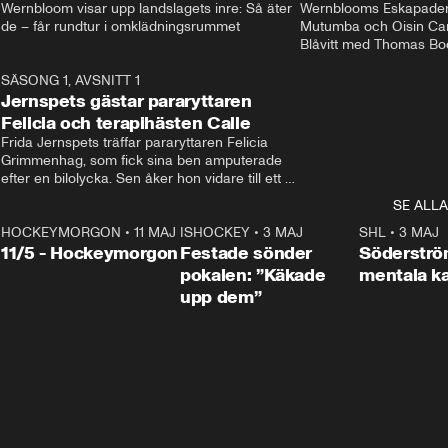
Wernbloom visar upp landslagets inre: Så äter 
Wernblooms Eskapader:
de – får rundtur i omklädningsrummet
Mutumba och Oisin Cant
Blåvitt med Thomas Bo
0
SÄSONG 1, AVSNITT 1
25:12
Jernspets gästar pararyttaren
Felicia och terapihästen Calle
Frida Jernspets träffar pararyttaren Felicia 
Grimmenhag, som fick sina ben amputerade 
efter en bilolycka. Sen åker hon vidare till ett 
vård- och omsorgsboende med den 76 
SE ALLA
centimeter höga terapihästen Calle.
HOCKEYMORGON
•
11 MAJ
ISHOCKEY
•
3 MAJ
0:22
SHL
•
3 MAJ
n
11/5 - Hockeymorgon
Festade sönder
Söderströ
pokalen: ”Käkade
mentala 
upp dem”