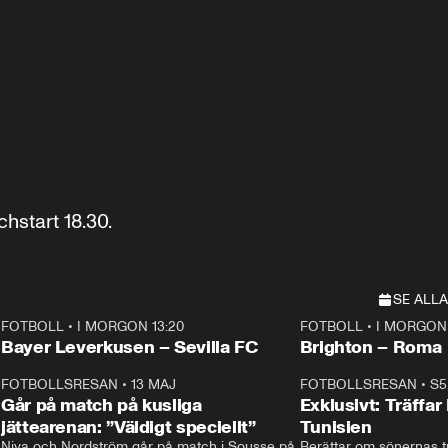
hstart 18.30.
SE ALLA
FOTBOLL
•
I MORGON 13:20
FOTBOLL
•
I MORGON 
Plus
Plus
Bayer Leverkusen – Sevilla FC
Brighton – Roma
3
FOTBOLLSRESAN
•
13 MAJ
33:19
FOTBOLLSRESAN
•
S5
Går på match på kusliga
Exklusivt: Träffar
jättearenan: ”Väldigt speciellt”
Tunisien
Niva och Nordström går på match i Sousse på 
Berättar om sönernas tu