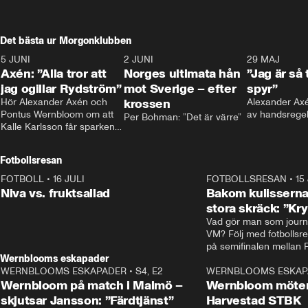
Det bästa ur Morgonklubben
5 JUNI
0:44
2 JUNI
0:26
29 MAJ
Axén: ”Alla tror att
Norges ultimata hån
”Jag är så 
jag ogillar Rydström”
mot Sverige – efter
spyr”
Hör Alexander Axén och 
krossen
Alexander Axén
Pontus Wernbloom om att 
av handsrege
Per Bohman: ”Det är värre”
Kalle Karlsson får sparken 
från Bajen och att Henrik 
Rydström tar över
Fotbollsresan
FOTBOLL
•
16 JULI
0:44
FOTBOLLSRESAN
•
15
Niva vs. fruktsallad
Bakom kulisserna
stora skräck: ”Kr
Vad gör man som journa
VM? Följ med fotbollsr
Wernblooms eskapader
WERNBLOOMS ESKAPADER
•
S4, E2
38:23
WERNBLOOMS ESKAP
Wernbloom på match i Malmö –
Wernbloom möter
skjutsar Jansson: ”Färdtjänst”
Harvestad STBK