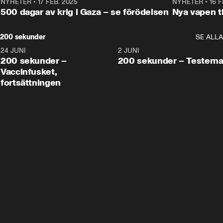
NYHETER
•
17 FEB. 2025
0:45
NYHETER
•
16 F
500 dagar av krig i Gaza – se förödelsen
Nya vapen ti
200 sekunder
SE ALLA
24 JUNI
5:00
2 JUNI
200 sekunder –
200 sekunder – Testern
Vaccinfusket,
fortsättningen