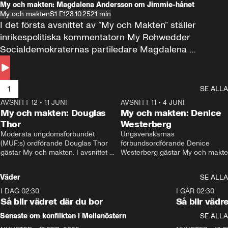
My och makten: Magdalena Andersson om Jimmie-hånet
My och makten
S1 E1
23.10.25
21 min
I det första avsnittet av ”My och Makten” ställer 
inrikespolitiska kommentatorn My Rohwedder 
Socialdemokraternas partiledare Magdalena 
Andersson till svars.
1
SE ALLA
AVSNITT 12
•
11 JUNI
26:27
AVSNITT 11
•
4 JUNI
2
My och makten: Douglas
My och makten: Denice
Thor
Westerberg
Moderata ungdomsförbundet 
Ungsvenskarnas 
(MUF:s) ordförande Douglas Thor 
förbundsordförande Denice 
gästar My och makten. I avsnittet 
Westerberg gästar My och makten.
diskuteras tonårsutvisningarna och 
avsnittet diskuteras migrationsfrå
hur Moderaterna ska locka väljare till 
och hur SD ska locka kvinnliga 
Väder
SE ALLA
valet i höst. 
väljare. 
I DAG 02:30
1:06
I GÅR 02:30
Så blir vädret där du bor
Så blir vädr
Senaste om konflikten i Mellanöstern
SE ALLA