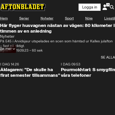
Logga in
Hem
Serier
Nyheter
Sport
Nöje
Livsstil
Här flyger husvagnen nästan av vägen: 80 kilometer i
timmen av en anledning
Nyheter
På E45 i Arvidsjaur utspelades en scen som hämtad ur Kalles julafton 
– fast på riktigt.
Se mer
Nyheter
•
19.09.23
•
60 sek
SE ALLA
I DAG 14:26
1:54
I DAG 09:53
Åklagaren: ”De skulle ha
Pourmokhtari: S smygfil
firat semester tillsammans”
våra telefoner