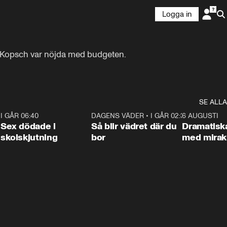
Logga in
 Kopsch var nöjda med budgeten. 
SE ALLA
6
I GÅR 06:40
0:47
DAGENS VÄDER
•
I GÅR 02:30
1:06
6 AUGUSTI
Sex dödade i
Så blir vädret där du
Dramatisk
skolskjutning
bor
med miraku