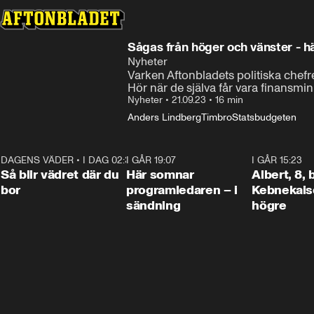
Sågas från höger och vänster - 
Nyheter
Varken Aftonbladets politiska che
Hör när de själva får vara finansmin
Nyheter
•
21.09.23
•
16 min
Anders Lindberg
Timbro
Statsbudgeten
DAGENS VÄDER
•
I DAG 02:30
1:06
I GÅR 19:07
0:45
I GÅR 15:23
Så blir vädret där du
Här somnar
Albert, 8,
bor
programledaren – i
Kebnekaise
sändning
högre