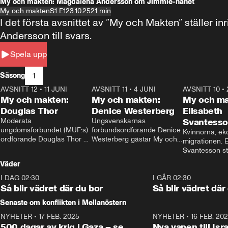
My och makten: Magdalena Andersson om Jimmie-hånet
My och makten
S1 E1
23.10.25
21 min
I det första avsnittet av ”My och Makten” ställe
Andersson till svars.
Spela upp
1
Säsong
AVSNITT 12
•
11 JUNI
26:27
AVSNITT 11
•
4 JUNI
23:40
AVSNITT 10
•
My och makten:
My och makten:
My och ma
Douglas Thor
Denice Westerberg
Elisabeth
Moderata 
Ungsvenskarnas 
Svantess
ungdomsförbundet (MUF:s) 
förbundsordförande Denice 
Kvinnorna, ek
ordförande Douglas Thor 
Westerberg gästar My och 
migrationen. E
gästar My och makten. I 
makten. I avsnittet 
Svantesson stäl
avsnittet diskuteras 
diskuteras migrationsfrågan 
när finansmini
Väder
tonårsutvisningarna och hur 
och hur SD ska locka 
Moderaterna ska locka 
kvinnliga väljare. 
I DAG 02:30
1:06
I GÅR 02:30
väljare till valet i höst. 
Så blir vädret där du bor
Så blir vädret där
Senaste om konflikten i Mellanöstern
NYHETER
•
17 FEB. 2025
0:45
NYHETER
•
16 FEB. 20
500 dagar av krig i Gaza – se
Nya vapen till Isr