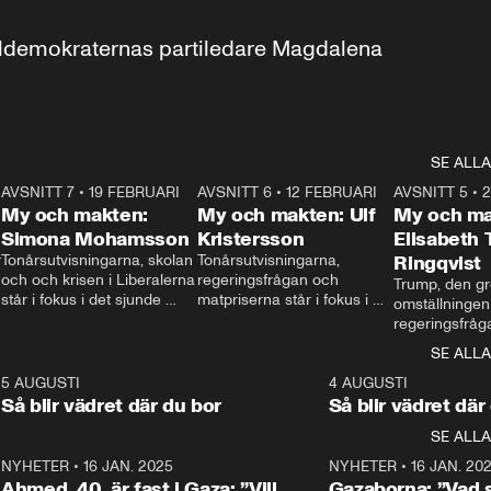
aldemokraternas partiledare Magdalena 
SE ALLA
7
AVSNITT 7
•
19 FEBRUARI
24:30
AVSNITT 6
•
12 FEBRUARI
27:30
AVSNITT 5
•
My och makten:
My och makten: Ulf
My och ma
Simona Mohamsson
Kristersson
Elisabeth
 
Tonårsutvisningarna, skolan 
Tonårsutvisningarna, 
Ringqvist
och och krisen i Liberalerna 
regeringsfrågan och 
Trump, den gr
står i fokus i det sjunde 
matpriserna står i fokus i 
omställningen
avsnittet av ”My och 
det sjätte avsnittet av ”My 
regeringsfråga
makten”. Se när 
och makten”. Se när 
centrum i det 
SE ALLA
Aftonbladets inrikespolitiska 
Aftonbladets inrikespolitiska 
avsnittet av ”
kommentator My 
kommentator My 
6
5 AUGUSTI
1:06
4 AUGUSTI
Makten”. Se nä
Rohwedder ställer 
Rohwedder ställer 
Så blir vädret där du bor
Så blir vädret där
Aftonbladets in
utbildnings- och 
statsminister Ulf Kristersson 
kommentator 
SE ALLA
integrationsminister Simona 
till svars.
Rohwedder stäl
Mohamsson till svars.
Centerpartiets
2
NYHETER
•
16 JAN. 2025
1:01
NYHETER
•
16 JAN. 20
Thand Ring till
Ahmed, 40, är fast i Gaza: ”Vill
Gazaborna: ”Vad s