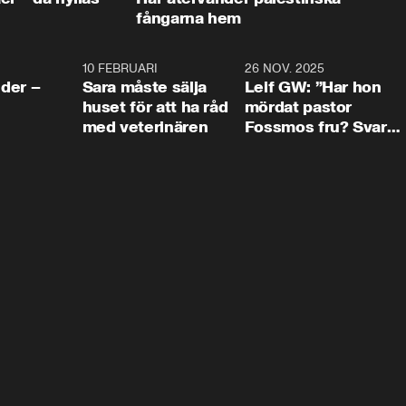
fångarna hem
4:24
10 FEBRUARI
4:13
26 NOV. 2025
8:1
der –
Sara måste sälja
Leif GW: ”Har hon
huset för att ha råd
mördat pastor
med veterinären
Fossmos fru? Svar
nej.”