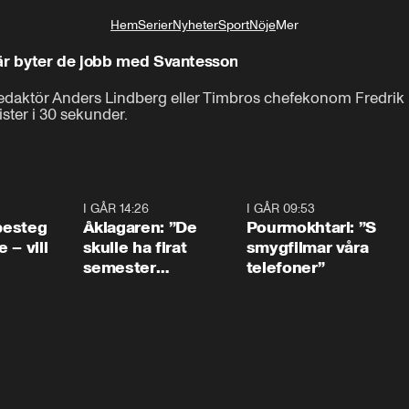
Hem
Serier
Nyheter
Sport
Nöje
Mer
Livsstil
här byter de jobb med Svantesson
fredaktör Anders Lindberg eller Timbros chefekonom Fredrik
ister i 30 sekunder.
0:54
I GÅR 14:26
1:54
I GÅR 09:53
1:3
 besteg
Åklagaren: ”De
Pourmokhtari: ”S
 – vill
skulle ha firat
smygfilmar våra
semester
telefoner”
tillsammans”