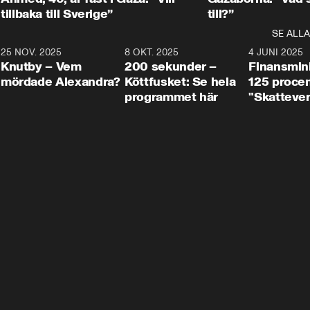
tillbaka till Sverige”
till?”
SE ALLA
3
25 NOV. 2025
31:05
8 OKT. 2025
4:29
4 JUNI 2025
Knutby – Vem
200 sekunder –
Finansmin
mördade Alexandra?
Köttfusket: Se hela
125 procent
programmet här
"Skattever
viktig uppg