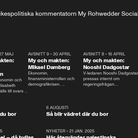
r inrikespolitiska kommentatorn My Rohwedder Soci
27 MAJ
3:51
AVSNITT 9
•
30 APRIL
24:00
AVSNITT 8
•
16 APRIL
25:1
kten:
My och makten:
My och makten:
Mikael Damberg
Nooshi Dadgostar
on
Ekonomin, 
V-ledaren Nooshi Dadgostar
finansministerrollen och 
pressas internt om 
onomin och 
demografikrisen. 
regeringsfrågan.

lisabeth 
Oppositionen ställs till svars 
I Aftonbladets 
ls till svars 
när Socialdemokraternas 
partiledarutfrågning ”My 
stern gästar 
Mikael Damberg gästar My 
och Makten” sätter hon ner 
My och Makten. 
och Makten. 
foten mot kritikerna:

1:06
6 AUGUSTI
1:0
– Vi ställer upp i val. Ska vi 
 du bor
Så blir vädret där du bor
vara med så sitter vi förstås 
25
1:22
NYHETER
•
21 JAN. 2025
0:5
ael – då hyllas
Här återvänder palestinska