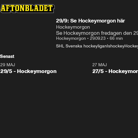
29/9: Se Hockeymorgon här
Hockeymorgon
Se Hockeymorgon fredagen den 29
Hockeymorgon
•
29.09.23
•
66 min
SHL Svenska hockeyligan
Ishockey
Hocke
Senast
29 MAJ
27 MAJ
29/5 - Hockeymorgon
27/5 - Hockeymo