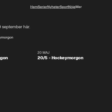
Hem
Serier
Nyheter
Sport
Nöje
Mer
Livsstil
 september här.
ymorgon
20 MAJ
rgon
20/5 - Hockeymorgon