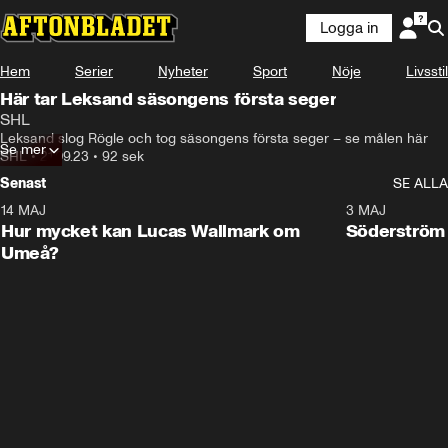
Logga in
Hem
Serier
Nyheter
Sport
Nöje
Livsstil
Här tar Leksand säsongens första seger
SHL
Leksand slog Rögle och tog säsongens första seger – se målen här
Se mer
SHL
•
21.09.23
•
92 sek
Senast
SE ALLA
14 MAJ
1:18
3 MAJ
Plus
Hur mycket kan Lucas Wallmark om
Söderström
Umeå?