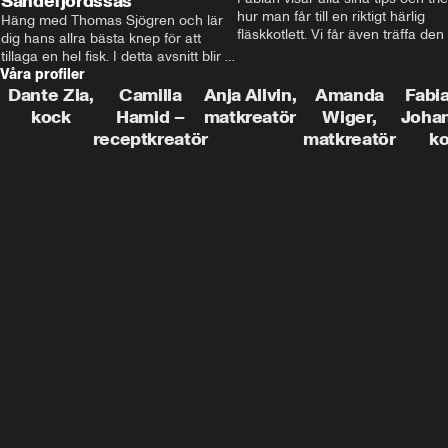
Sandefjordssås
hur man får till en riktigt härlig 
Häng med Thomas Sjögren och lär 
fläskkotlett. Vi får även träffa den 
dig hans allra bästa knep för att 
före detta schlagerkungen Fredrik
tillaga en hel fisk. I detta avsnitt blir 
som lämnat stan och sadlat om till
Våra profiler
de helstekt rödtunga med 
grisbonde på Gotland.
sandefjordssås och en magisk sallad 
Dante Zia,
Camilla
Anja Allvin,
Amanda
Fabia
på pepparrot och äpple.
kock
Hamid –
matkreatör
Wiger,
Joha
receptkreatör
matkreatör
k