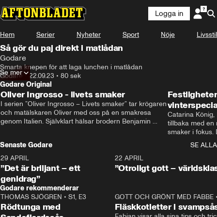
Logga in
Hem
Serier
Nyheter
Sport
Nöje
Livsstil
Så gör du paj direkt i matlådan
Godare
Smarta knepen för att laga lunchen i matlådan
Se mer
Godare
•
22.09.23
•
80 sek
Godare Original
Oliver Ingrosso - livets smaker
Festlighete
I serien ”Oliver Ingrosso – Livets smaker” tar krögaren 
vinterspecia
och matälskaren Oliver med oss på en smakresa 
Catarina König, 
genom Italien. Självklart hälsar brodern Benjamin 
tillbaka med en
Ingrosso på i Rom.
smaker i fokus. D
julfavoriter och 
Senaste Godare
SE ALLA
succé.
29 APRIL
0:50
22 APRIL
”Det är briljant – ett
”Otroligt gott – världskla
genidrag”
Godare rekommenderar
THOMAS SJÖGREN
•
S1, E3
13:56
GOTT OCH GRÖNT MED FABBE
Rödtunga med
Fläskkotletter i svampså
Fabian visar alla sina tips och tric