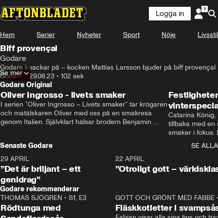
Logga in
Hem
Serier
Nyheter
Sport
Nöje
Livsstil
Biff provençal
Godare
Godare knackar på – kocken Mattias Larsson bjuder på biff provençal
Se mer
Godare
•
29.08.23
•
102 sek
Godare Original
Oliver Ingrosso - livets smaker
Festlighete
I serien ”Oliver Ingrosso – Livets smaker” tar krögaren 
vinterspecia
och matälskaren Oliver med oss på en smakresa 
Catarina König, 
genom Italien. Självklart hälsar brodern Benjamin 
tillbaka med en
Ingrosso på i Rom.
smaker i fokus. D
julfavoriter och 
Senaste Godare
SE ALLA
succé.
29 APRIL
0:50
22 APRIL
”Det är briljant – ett
”Otroligt gott – världskla
genidrag”
Godare rekommenderar
THOMAS SJÖGREN
•
S1, E3
13:56
GOTT OCH GRÖNT MED FABBE
Rödtunga med
Fläskkotletter i svampså
Fabian visar alla sina tips och tric