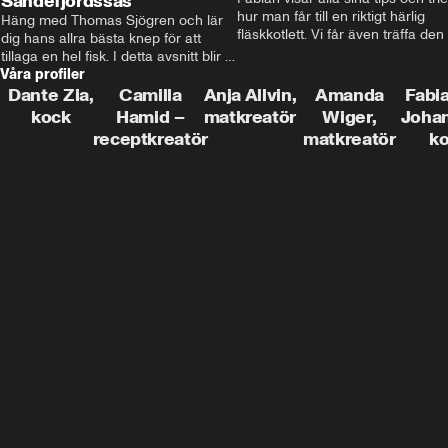
Sandefjordssås
hur man får till en riktigt härlig 
Häng med Thomas Sjögren och lär 
fläskkotlett. Vi får även träffa den 
dig hans allra bästa knep för att 
före detta schlagerkungen Fredrik
tillaga en hel fisk. I detta avsnitt blir 
som lämnat stan och sadlat om till
Våra profiler
de helstekt rödtunga med 
grisbonde på Gotland.
sandefjordssås och en magisk sallad 
Dante Zia,
Camilla
Anja Allvin,
Amanda
Fabia
på pepparrot och äpple.
kock
Hamid –
matkreatör
Wiger,
Joha
receptkreatör
matkreatör
k