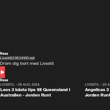
Resa
Livsstil
22.08.24
100 sek
Dröm dig bort med Livsstil.
Resa
LIVSSTIL
•
28 AUG. 2024
1:36
LIVSSTIL
•
20 A
Leos 3 bästa tips till Queensland i
Angelicas 3 
Australien - Jorden Runt
Jorden Run