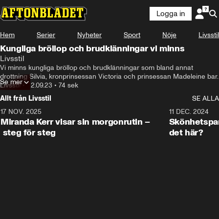
Logga in
Hem
Serier
Nyheter
Sport
Nöje
Livsstil
Kungliga bröllop och brudklänningar vi minns
Livsstil
Vi minns kungliga bröllop och brudklänningar som bland annat 
drottning Silvia, kronprinsessan Victoria och prinsessan Madeleine bar.
Se mer
Livsstil
•
22.09.23
•
74 sek
Allt från Livsstil
SE ALLA
17 NOV. 2025
1:33
11 DEC. 2024
Miranda Kerr visar sin morgonrutin –
Skönhetspan
steg för steg
det här?