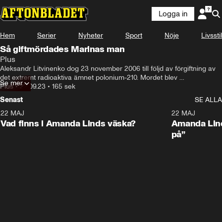
Logga in
Hem
Serier
Nyheter
Sport
Nöje
Livsstil
Så giftmördades Marinas man
Plus
–Först av allt så blev Sascha sjuk omedelbart.
Aleksandr Litvinenko dog 23 november 2006 till följd av förgiftning av 
det extremt radioaktiva ämnet polonium-210. Mordet blev 
Se mer
uppmärksammat världen. Peter Kadhammar träffar hans änka Marina 
Plus
•
22.09.23
•
165 sek
Litvinenko.
Senast
SE ALLA
22 MAJ
0:59
22 MAJ
Plus
Plus
Vad finns i Amanda Linds väska?
Amanda Lind
på”