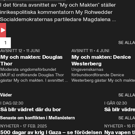
I det första avsnittet av ”My och Makten” ställer 
inrikespolitiska kommentatorn My Rohwedder 
Socialdemokraternas partiledare Magdalena 
Andersson till svars.
1
SE ALLA
AVSNITT 12
•
11 JUNI
26:27
AVSNITT 11
•
4 JUNI
2
My och makten: Douglas
My och makten: Denice
Thor
Westerberg
Moderata ungdomsförbundet 
Ungsvenskarnas 
(MUF:s) ordförande Douglas Thor 
förbundsordförande Denice 
gästar My och makten. I avsnittet 
Westerberg gästar My och makten.
diskuteras tonårsutvisningarna och 
avsnittet diskuteras migrationsfrå
hur Moderaterna ska locka väljare till 
och hur SD ska locka kvinnliga 
Väder
SE ALLA
valet i höst. 
väljare. 
I DAG 02:30
1:06
I GÅR 02:30
Så blir vädret där du bor
Så blir vädr
Senaste om konflikten i Mellanöstern
SE ALLA
NYHETER
•
17 FEB. 2025
0:45
NYHETER
•
16 F
500 dagar av krig i Gaza – se förödelsen
Nya vapen ti