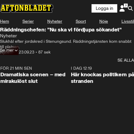
Logga in
Hem
Serier
Nyheter
Sport
Nöje
Livsstil
Räddningschefen: ”Nu ska vi fördjupa sökandet”
Nyheter
Slukhål efter jordskred i Stenungsund. Räddningstjänsten kom snabbt 
till platsen.
Se mer
Nyheter
•
23.09.23
•
87 sek
SE ALLA
FÖR 21 MIN SEN
0:42
I DAG 12:19
Dramatiska scenen – med
Här knockas politikern p
mirakulöst slut
stranden