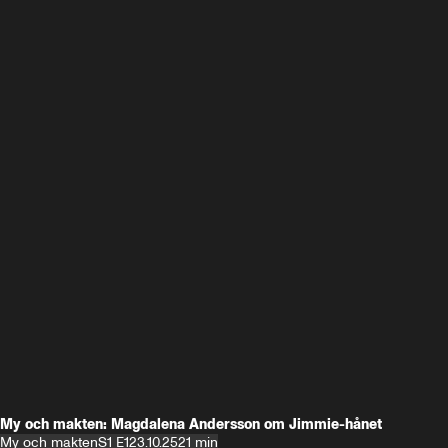
My och makten: Magdalena Andersson om Jimmie-hånet
My och makten
S1 E1
23.10.25
21 min