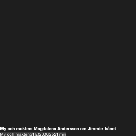
My och makten: Magdalena Andersson om Jimmie-hånet
My och makten
S1 E1
23.10.25
21 min