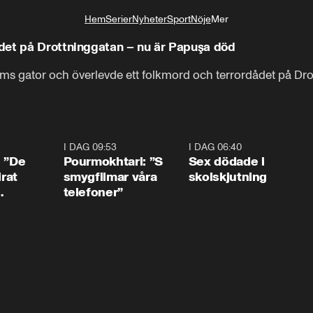
Hem
Serier
Nyheter
Sport
Nöje
Mer
Livsstil
det på Drottninggatan – nu är Papuşa död
ms gator och överlevde ett folkmord och terrordådet på Dro
1:54
I DAG 09:53
1:36
I DAG 06:40
0:4
: ”De
Pourmokhtari: ”S
Sex dödade i
irat
smygfilmar våra
skolskjutning
telefoner”
ns”