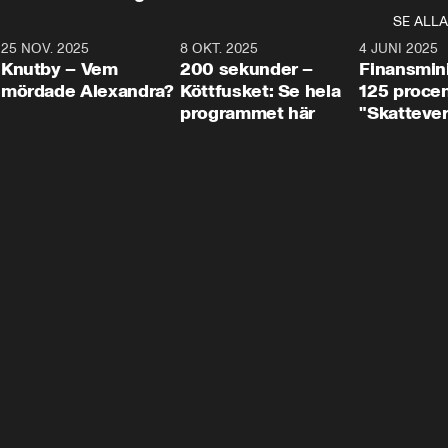
SE ALLA
3
25 NOV. 2025
31:05
8 OKT. 2025
4:29
4 JUNI 2025
Knutby – Vem
200 sekunder –
Finansmin
mördade Alexandra?
Köttfusket: Se hela
125 procent
programmet här
"Skattever
viktig uppg