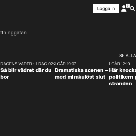
Logga in
ttninggatan.
SE ALLA
7
DAGENS VÄDER
•
I DAG 02:30
1:06
I GÅR 19:07
0:42
I GÅR 12:19
Så blir vädret där du
Dramatiska scenen –
Här knock
bor
med mirakulöst slut
politikern 
stranden