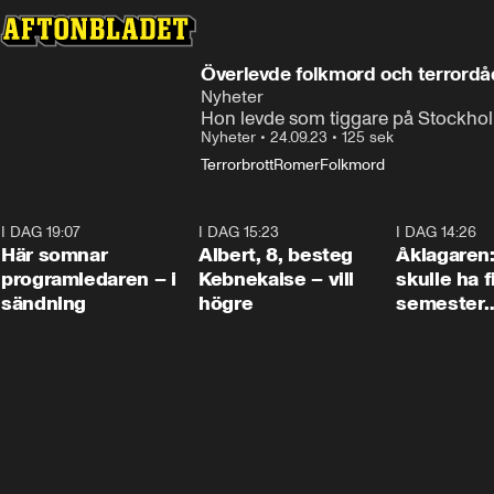
Överlevde folkmord och terrordå
Nyheter
Hon levde som tiggare på Stockhol
Nyheter
•
24.09.23
•
125 sek
Terrorbrott
Romer
Folkmord
I DAG 19:07
0:45
I DAG 15:23
0:54
I DAG 14:26
Här somnar
Albert, 8, besteg
Åklagaren
programledaren – i
Kebnekaise – vill
skulle ha f
sändning
högre
semester
tillsamma