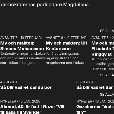
aldemokraternas partiledare Magdalena 
SE ALLA
7
AVSNITT 7
•
19 FEBRUARI
24:30
AVSNITT 6
•
12 FEBRUARI
27:30
AVSNITT 5
•
My och makten:
My och makten: Ulf
My och ma
Simona Mohamsson
Kristersson
Elisabeth
 
Tonårsutvisningarna, skolan 
Tonårsutvisningarna, 
Ringqvist
och och krisen i Liberalerna 
regeringsfrågan och 
Trump, den gr
står i fokus i det sjunde 
matpriserna står i fokus i 
omställningen
avsnittet av ”My och 
det sjätte avsnittet av ”My 
regeringsfråga
makten”. Se när 
och makten”. Se när 
centrum i det 
SE ALLA
Aftonbladets inrikespolitiska 
Aftonbladets inrikespolitiska 
avsnittet av ”
kommentator My 
kommentator My 
6
4 AUGUSTI
1:06
3 AUGUSTI
Makten”. Se nä
Rohwedder ställer 
Rohwedder ställer 
Så blir vädret där du bor
Så blir vädret där
Aftonbladets in
utbildnings- och 
statsminister Ulf Kristersson 
kommentator 
SE ALLA
integrationsminister Simona 
till svars.
Rohwedder stäl
Mohamsson till svars.
Centerpartiets
2
NYHETER
•
16 JAN. 2025
1:01
NYHETER
•
16 JAN. 20
Thand Ring till
Ahmed, 40, är fast i Gaza: ”Vill
Gazaborna: ”Vad s
tillbaka till Sverige”
till?”