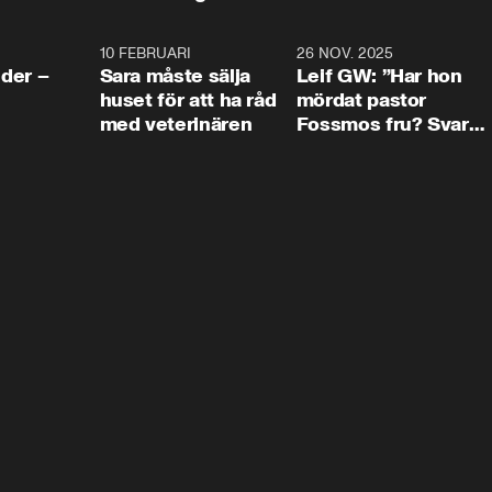
4:24
10 FEBRUARI
4:13
26 NOV. 2025
8:1
der –
Sara måste sälja
Leif GW: ”Har hon
huset för att ha råd
mördat pastor
med veterinären
Fossmos fru? Svar
nej.”