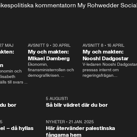
r inrikespolitiska kommentatorn My Rohwedder Soci
27 MAJ
3:51
AVSNITT 9
•
30 APRIL
24:00
AVSNITT 8
•
16 APRIL
25:1
kten:
My och makten:
My och makten:
Mikael Damberg
Nooshi Dadgostar
on
Ekonomin, 
V-ledaren Nooshi Dadgostar
finansministerrollen och 
pressas internt om 
onomin och 
demografikrisen. 
regeringsfrågan.

lisabeth 
Oppositionen ställs till svars 
I Aftonbladets 
ls till svars 
när Socialdemokraternas 
partiledarutfrågning ”My 
stern gästar 
Mikael Damberg gästar My 
och Makten” sätter hon ner 
My och Makten. 
och Makten. 
foten mot kritikerna:

1:06
5 AUGUSTI
1:0
– Vi ställer upp i val. Ska vi 
 du bor
Så blir vädret där du bor
vara med så sitter vi förstås 
25
1:22
NYHETER
•
21 JAN. 2025
0:5
ael – då hyllas
Här återvänder palestinska
fångarna hem