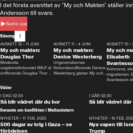
I det första avsnittet av ”My och Makten” ställe
Andersson till svars.
Spela upp
1
Säsong
AVSNITT 12
•
11 JUNI
26:27
AVSNITT 11
•
4 JUNI
23:40
AVSNITT 10
•
My och makten:
My och makten:
My och ma
Douglas Thor
Denice Westerberg
Elisabeth
Moderata 
Ungsvenskarnas 
Svantess
ungdomsförbundet (MUF:s) 
förbundsordförande Denice 
Kvinnorna, ek
ordförande Douglas Thor 
Westerberg gästar My och 
migrationen. E
gästar My och makten. I 
makten. I avsnittet 
Svantesson stäl
avsnittet diskuteras 
diskuteras migrationsfrågan 
när finansmini
Väder
tonårsutvisningarna och hur 
och hur SD ska locka 
Moderaterna ska locka 
kvinnliga väljare. 
I DAG 02:30
1:06
I GÅR 02:30
väljare till valet i höst. 
Så blir vädret där du bor
Så blir vädret där
Senaste om konflikten i Mellanöstern
NYHETER
•
17 FEB. 2025
0:45
NYHETER
•
16 FEB. 20
500 dagar av krig i Gaza – se
Nya vapen till Isr
förödelsen
Trump