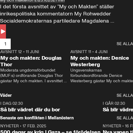
My och makten
S1 E1
23.10.25
21 min
I det första avsnittet av ”My och Makten” ställer 
inrikespolitiska kommentatorn My Rohwedder 
Socialdemokraternas partiledare Magdalena 
Andersson till svars.
1
SE ALLA
AVSNITT 12
•
11 JUNI
26:27
AVSNITT 11
•
4 JUNI
2
My och makten: Douglas
My och makten: Denice
Thor
Westerberg
Moderata ungdomsförbundet 
Ungsvenskarnas 
(MUF:s) ordförande Douglas Thor 
förbundsordförande Denice 
gästar My och makten. I avsnittet 
Westerberg gästar My och makten.
diskuteras tonårsutvisningarna och 
avsnittet diskuteras migrationsfrå
hur Moderaterna ska locka väljare till 
och hur SD ska locka kvinnliga 
Väder
SE ALLA
valet i höst. 
väljare. 
I DAG 02:30
1:06
I GÅR 02:30
Så blir vädret där du bor
Så blir vädr
Senaste om konflikten i Mellanöstern
SE ALLA
NYHETER
•
17 FEB. 2025
0:45
NYHETER
•
16 F
500 dagar av krig i Gaza – se förödelsen
Nya vapen ti