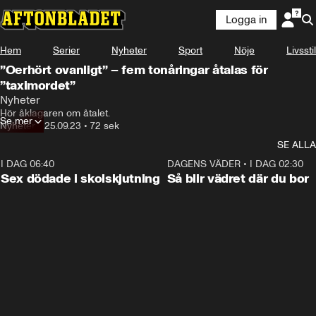
Logga in
Hem
Serier
Nyheter
Sport
Nöje
Livsstil
”Oerhört ovanligt” – fem tonåringar åtalas för
”taximordet”
Nyheter
Hör åklagaren om åtalet.
Se mer
Nyheter
•
25.09.23
•
72 sek
SE ALLA
I DAG 06:40
0:47
DAGENS VÄDER
•
I DAG 02:30
Sex dödade i skolskjutning
Så blir vädret där du bor