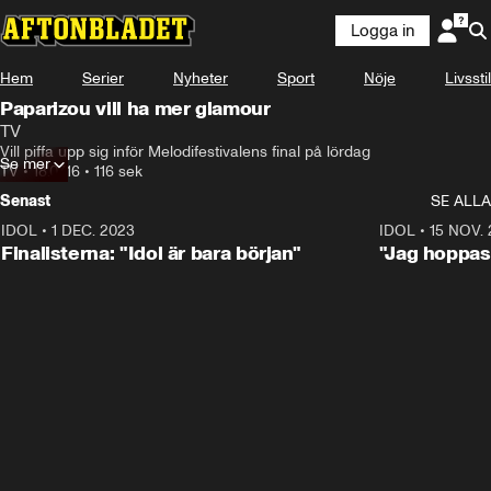
Logga in
Hem
Serier
Nyheter
Sport
Nöje
Livsstil
Paparizou vill ha mer glamour
TV
Vill piffa upp sig inför Melodifestivalens final på lördag
Se mer
TV
•
18.07.16
•
116 sek
Senast
SE ALLA
IDOL
•
1 DEC. 2023
0:56
IDOL
•
15 NOV.
Finalisterna: "Idol är bara början"
"Jag hoppas 