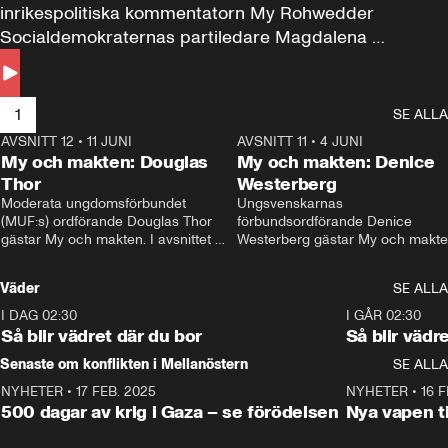
inrikespolitiska kommentatorn My Rohwedder 
Socialdemokraternas partiledare Magdalena 
Andersson till svars.
1
SE ALLA
AVSNITT 12
•
11 JUNI
26:27
AVSNITT 11
•
4 JUNI
2
My och makten: Douglas
My och makten: Denice
Thor
Westerberg
Moderata ungdomsförbundet 
Ungsvenskarnas 
(MUF:s) ordförande Douglas Thor 
förbundsordförande Denice 
gästar My och makten. I avsnittet 
Westerberg gästar My och makten.
diskuteras tonårsutvisningarna och 
avsnittet diskuteras migrationsfrå
hur Moderaterna ska locka väljare till 
och hur SD ska locka kvinnliga 
Väder
SE ALLA
valet i höst. 
väljare. 
I DAG 02:30
1:06
I GÅR 02:30
Så blir vädret där du bor
Så blir vädr
Senaste om konflikten i Mellanöstern
SE ALLA
NYHETER
•
17 FEB. 2025
0:45
NYHETER
•
16 F
500 dagar av krig i Gaza – se förödelsen
Nya vapen ti