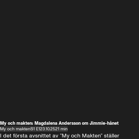
My och makten: Magdalena Andersson om Jimmie-hånet
My och makten
S1 E1
23.10.25
21 min
I det första avsnittet av ”My och Makten” ställer 