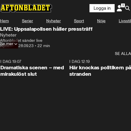
Logga in
Hem
Serier
Nyheter
Sport
Nöje
Livsstil
LIVE: Uppsalapolisen håller pressträff
Nyheter
Aftonbladet sänder live
Se mer
Nyheter
•
28.09.23
•
22 min
SE ALLA
I DAG 19:07
0:42
I DAG 12:19
Dramatiska scenen – med
Här knockas politikern p
mirakulöst slut
stranden