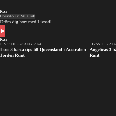
Resa
Livsstil
22.08.24
100 sek
Dröm dig bort med Livsstil.
Resa
LIVSSTIL
•
28 AUG. 2024
LIVSSTIL
•
20 
Leos 3 bästa tips till Queensland i Australien -
Angelicas 3 b
Jorden Runt
Runt