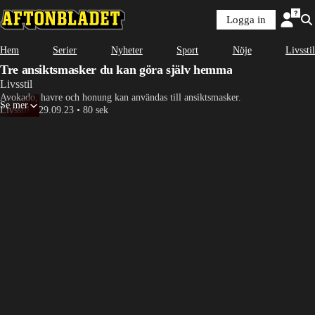
Logga in
Hem
Serier
Nyheter
Sport
Nöje
Livsstil
Tre ansiktsmasker du kan göra själv hemma
Livsstil
Avokado, havre och honung kan användas till ansiktsmasker.
Se mer
Livsstil
•
29.09.23
•
80 sek