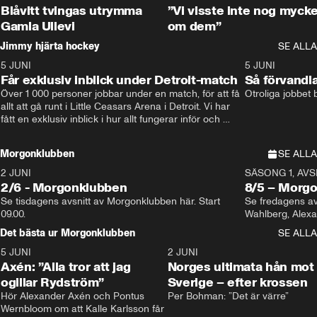
Blåvitt tvingas utrymma
”Vi visste inte nog mycke
Gamla Ullevi
om dem”
Jimmy hjärta hockey
SE ALLA
5 JUNI
11:14
5 JUNI
Får exklusiv inblick under Detroit-match
Så förvandl
Över 1 000 personer jobbar under en match, för att få 
Otroliga jobbet
allt att gå runt i Little Ceasars Arena i Detroit. Vi har 
fått en exklusiv inblick i hur allt fungerar inför och 
under match i världens bästa hockeyliga
Morgonklubben
SE ALLA
2 JUNI
SÄSONG 1, AVSN
2/6 - Morgonklubben
8/5 – Morg
Se tisdagens avsnitt av Morgonklubben här. Start 
Se fredagens av
09.00. 
Det bästa ur Morgonklubben
SE ALLA
5 JUNI
0:44
2 JUNI
Axén: ”Alla tror att jag
Norges ultimata hån mot
ogillar Rydström”
Sverige – efter krossen
Hör Alexander Axén och Pontus 
Per Bohman: ”Det är värre”
Wernbloom om att Kalle Karlsson får 