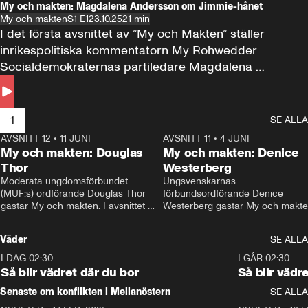
My och makten: Magdalena Andersson om Jimmie-hånet
My och makten
S1 E1
23.10.25
21 min
I det första avsnittet av ”My och Makten” ställer 
inrikespolitiska kommentatorn My Rohwedder 
Socialdemokraternas partiledare Magdalena 
Andersson till svars.
1
SE ALLA
AVSNITT 12
•
11 JUNI
26:27
AVSNITT 11
•
4 JUNI
2
My och makten: Douglas
My och makten: Denice
Thor
Westerberg
Moderata ungdomsförbundet 
Ungsvenskarnas 
(MUF:s) ordförande Douglas Thor 
förbundsordförande Denice 
gästar My och makten. I avsnittet 
Westerberg gästar My och makten.
diskuteras tonårsutvisningarna och 
avsnittet diskuteras migrationsfrå
hur Moderaterna ska locka väljare till 
och hur SD ska locka kvinnliga 
Väder
SE ALLA
valet i höst. 
väljare. 
I DAG 02:30
1:06
I GÅR 02:30
Så blir vädret där du bor
Så blir vädr
Senaste om konflikten i Mellanöstern
SE ALLA