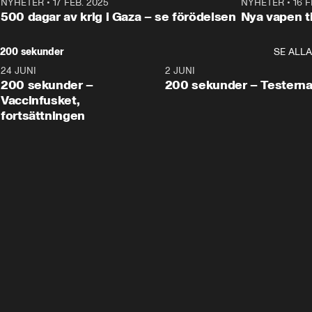
NYHETER
•
17 FEB. 2025
0:45
NYHETER
•
16 F
500 dagar av krig i Gaza – se förödelsen
Nya vapen ti
200 sekunder
SE ALLA
24 JUNI
5:00
2 JUNI
200 sekunder –
200 sekunder – Testern
Vaccinfusket,
fortsättningen