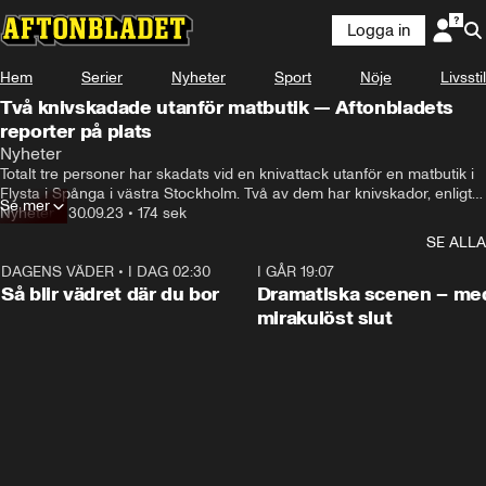
Logga in
Hem
Serier
Nyheter
Sport
Nöje
Livsstil
Två knivskadade utanför matbutik — Aftonbladets
reporter på plats
Nyheter
Totalt tre personer har skadats vid en knivattack utanför en matbutik i 
Flysta i Spånga i västra Stockholm. Två av dem har knivskador, enligt 
Se mer
polisen. De har förts till sjukhus med ambulans.
Nyheter
•
30.09.23
•
174 sek
SE ALLA
DAGENS VÄDER
•
I DAG 02:30
1:06
I GÅR 19:07
Så blir vädret där du bor
Dramatiska scenen – me
mirakulöst slut