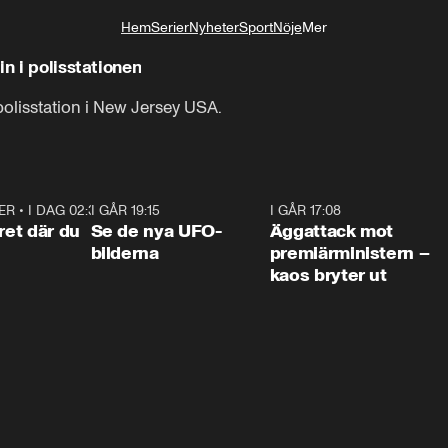
Hem
Serier
Nyheter
Sport
Nöje
Mer
Livsstil
in i polisstationen
 polisstation i New Jersey USA.
är kör en 34-årig man rakt in i en polisstation i New Jersey i US
ER
•
I DAG 02:30
1:06
I GÅR 19:15
0:36
I GÅR 17:08
0:3
ret där du
Se de nya UFO-
Äggattack mot
bilderna
premiärministern –
kaos bryter ut