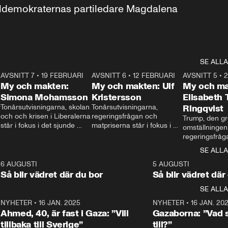
aldemokraternas partiledare Magdalena 
SE ALLA
7
AVSNITT 7
•
19 FEBRUARI
24:30
AVSNITT 6
•
12 FEBRUARI
27:30
AVSNITT 5
•
My och makten:
My och makten: Ulf
My och ma
Simona Mohamsson
Kristersson
Elisabeth
 
Tonårsutvisningarna, skolan 
Tonårsutvisningarna, 
Ringqvist
och och krisen i Liberalerna 
regeringsfrågan och 
Trump, den gr
står i fokus i det sjunde 
matpriserna står i fokus i 
omställningen
avsnittet av ”My och 
det sjätte avsnittet av ”My 
regeringsfråga
makten”. Se när 
och makten”. Se när 
centrum i det 
SE ALLA
Aftonbladets inrikespolitiska 
Aftonbladets inrikespolitiska 
avsnittet av ”
kommentator My 
kommentator My 
6
6 AUGUSTI
1:06
5 AUGUSTI
Makten”. Se nä
Rohwedder ställer 
Rohwedder ställer 
Så blir vädret där du bor
Så blir vädret där
Aftonbladets in
utbildnings- och 
statsminister Ulf Kristersson 
kommentator 
SE ALLA
integrationsminister Simona 
till svars.
Rohwedder stäl
Mohamsson till svars.
Centerpartiets
2
NYHETER
•
16 JAN. 2025
1:01
NYHETER
•
16 JAN. 20
Thand Ring till
Ahmed, 40, är fast i Gaza: ”Vill
Gazaborna: ”Vad s
tillbaka till Sverige”
till?”