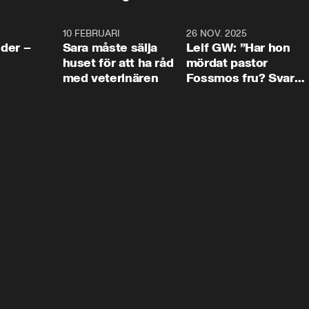
4:24
10 FEBRUARI
4:13
26 NOV. 2025
8:1
der –
Sara måste sälja
Leif GW: ”Har hon
huset för att ha råd
mördat pastor
med veterinären
Fossmos fru? Svar
nej.”