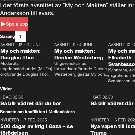
I det första avsnittet av ”My och Makten” ställe
Andersson till svars.
Spela upp
1
Säsong
AVSNITT 12
•
11 JUNI
26:27
AVSNITT 11
•
4 JUNI
23:40
AVSNITT 10
•
My och makten:
My och makten:
My och ma
Douglas Thor
Denice Westerberg
Elisabeth
Moderata 
Ungsvenskarnas 
Svantess
ungdomsförbundet (MUF:s) 
förbundsordförande Denice 
Kvinnorna, ek
ordförande Douglas Thor 
Westerberg gästar My och 
migrationen. E
gästar My och makten. I 
makten. I avsnittet 
Svantesson stäl
avsnittet diskuteras 
diskuteras migrationsfrågan 
när finansmini
Väder
tonårsutvisningarna och hur 
och hur SD ska locka 
Moderaterna ska locka 
kvinnliga väljare. 
I DAG 02:30
1:06
I GÅR 02:30
väljare till valet i höst. 
Så blir vädret där du bor
Så blir vädret där
Senaste om konflikten i Mellanöstern
NYHETER
•
17 FEB. 2025
0:45
NYHETER
•
16 FEB. 20
500 dagar av krig i Gaza – se
Nya vapen till Isr
förödelsen
Trump