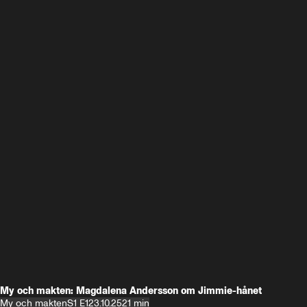
My och makten: Magdalena Andersson om Jimmie-hånet
My och makten
S1 E1
23.10.25
21 min