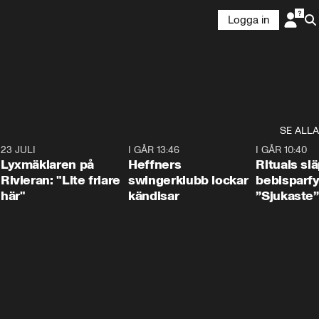
Logga in
A.
SE ALLA
7
23 JULI
2:02
I GÅR 13:46
0:55
I GÅR 10:40
Lyxmäklaren på
Heffners
Rituals sl
Rivieran: "Lite friare
swingerklubb lockar
bebisparf
här"
kändisar
”Sjukaste”