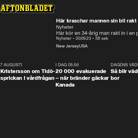
Här kraschar mannen sin bil rakt 
Nyheter
Här kör en 34-årig man rakt in i en
H
Nyheter
•
30.09.23
•
38 sek
New Jersey
USA
7 AUGUSTI
0:42
I DAG 05:56
0:38
DAGENS VÄD
Kristersson om Tidö-
20 000 evakuerade
Så blir väd
sprickan i vårdfrågan
– när bränder gäckar
bor
Kanada