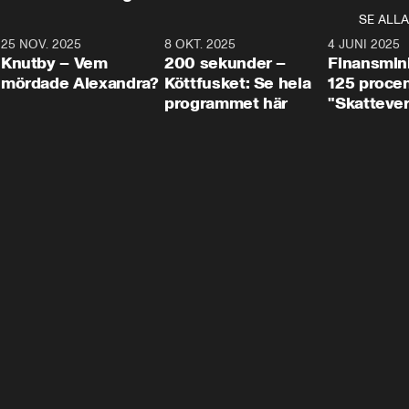
SE ALLA
3
25 NOV. 2025
31:05
8 OKT. 2025
4:29
4 JUNI 2025
Knutby – Vem
200 sekunder –
Finansmin
mördade Alexandra?
Köttfusket: Se hela
125 procent
programmet här
"Skattever
viktig uppg