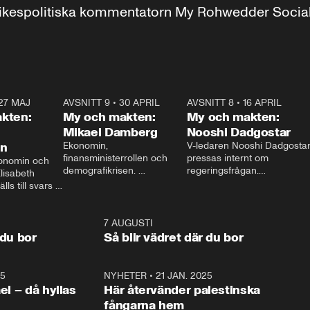
r inrikespolitiska kommentatorn My Rohwedder Soci
27 MAJ
3:51
AVSNITT 9
•
30 APRIL
24:00
AVSNITT 8
•
16 APRIL
25:1
kten:
My och makten:
My och makten:
Mikael Damberg
Nooshi Dadgostar
on
Ekonomin, 
V-ledaren Nooshi Dadgostar
finansministerrollen och 
pressas internt om 
onomin och 
demografikrisen. 
regeringsfrågan.

lisabeth 
Oppositionen ställs till svars 
I Aftonbladets 
ls till svars 
när Socialdemokraternas 
partiledarutfrågning ”My 
stern gästar 
Mikael Damberg gästar My 
och Makten” sätter hon ner 
My och Makten. 
och Makten. 
foten mot kritikerna:

1:06
7 AUGUSTI
1:0
– Vi ställer upp i val. Ska vi 
 du bor
Så blir vädret där du bor
vara med så sitter vi förstås 
25
1:22
NYHETER
•
21 JAN. 2025
0:5
ael – då hyllas
Här återvänder palestinska
fångarna hem