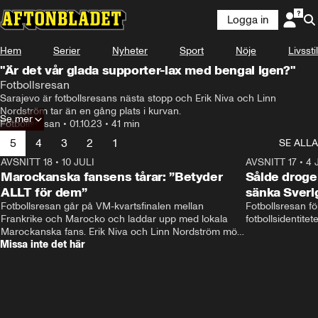
Logga in
Hem
Serier
Nyheter
Sport
Nöje
Livsstil
"Är det vår glada supporter-lax med bengal igen?"
Fotbollsresan
Sarajevo är fotbollsresans nästa stopp och Erik Niva och Linn 
Nordström tar än en gång plats i kurvan.
Se mer
Fotbollsresan
•
01.10.23
•
41 min
5
4
3
2
1
SE ALLA
AVSNITT 18
•
10 JULI
34:17
AVSNITT 17
•
4 
Marockanska fansens tårar: ”Betyder
Sålde droge
ALLT för dem”
sänka Sveri
Fotbollsresan går på VM-kvartsfinalen mellan 
Fotbollsresan fö
Frankrike och Marocko och laddar upp med lokala 
fotbollsidentitet
Marockanska fans. Erik Niva och Linn Nordström möts 
Missa inte det här
av stimmig frukost, tutande kycklingar och taxibil från 
Casablanca. 