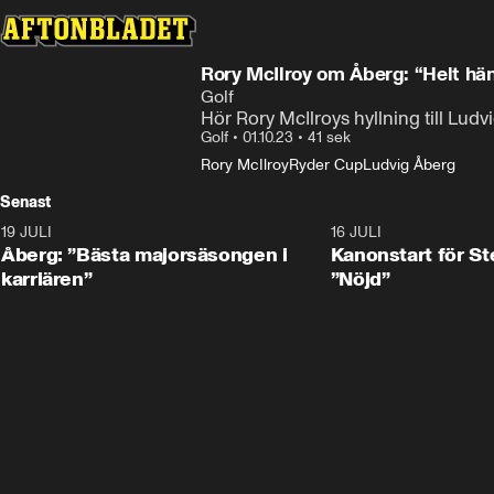
Rory McIlroy om Åberg: “Helt hän
Golf
Hör Rory McIlroys hyllning till Lud
Golf
•
01.10.23
•
41 sek
Rory McIlroy
Ryder Cup
Ludvig Åberg
Senast
19 JULI
1:21
16 JULI
Åberg: ”Bästa majorsäsongen i
Kanonstart för S
karriären”
”Nöjd”