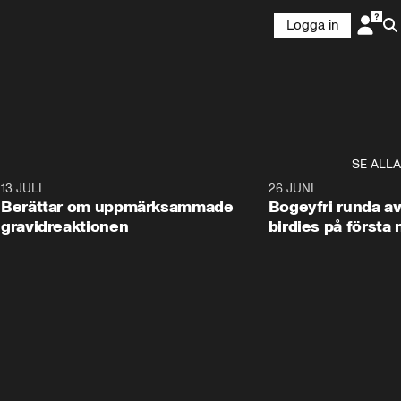
Logga in
SE ALLA
2
13 JULI
1:32
26 JUNI
Berättar om uppmärksammade
Bogeyfri runda av
gravidreaktionen
birdies på första 