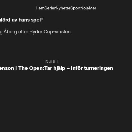
Hem
Serier
Nyheter
Sport
Nöje
Mer
Livsstil
förd av hans spel“
vig Åberg efter Ryder Cup-vinsten.
2:29
16 JULI
1:1
tenson i The Open:
Tar hjälp – inför turneringen