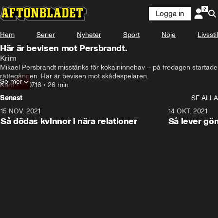
Logga in
Hem
Serier
Nyheter
Sport
Nöje
Livsstil
Här är bevisen mot Persbrandt.
Krim
Mikael Persbrandt misstänks för kokaininnehav – på fredagen startade 
rättegången. Här är bevisen mot skådespelaren.
Se mer
Krim
•
18.07.16
•
26 min
Senast
SE ALLA
15 NOV. 2021
3:28
14 OKT. 2021
Så dödas kvinnor i nära relationer
Så lever gö