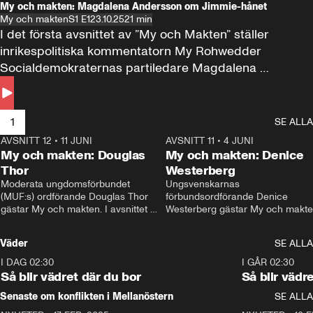
My och makten: Magdalena Andersson om Jimmie-hånet
My och makten
S1 E1
23.10.25
21 min
I det första avsnittet av ”My och Makten” ställer 
inrikespolitiska kommentatorn My Rohwedder 
Socialdemokraternas partiledare Magdalena 
Andersson till svars.
1
SE ALLA
AVSNITT 12
•
11 JUNI
26:27
AVSNITT 11
•
4 JUNI
2
My och makten: Douglas
My och makten: Denice
Thor
Westerberg
Moderata ungdomsförbundet 
Ungsvenskarnas 
(MUF:s) ordförande Douglas Thor 
förbundsordförande Denice 
gästar My och makten. I avsnittet 
Westerberg gästar My och makten.
diskuteras tonårsutvisningarna och 
avsnittet diskuteras migrationsfrå
hur Moderaterna ska locka väljare till 
och hur SD ska locka kvinnliga 
Väder
SE ALLA
valet i höst. 
väljare. 
I DAG 02:30
1:06
I GÅR 02:30
Så blir vädret där du bor
Så blir vädr
Senaste om konflikten i Mellanöstern
SE ALLA