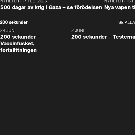
NYHETER
•
17 FEB. 2025
0:45
NYHETER
•
16 F
500 dagar av krig i Gaza – se förödelsen
Nya vapen ti
200 sekunder
SE ALLA
24 JUNI
5:00
2 JUNI
200 sekunder –
200 sekunder – Testern
Vaccinfusket,
fortsättningen