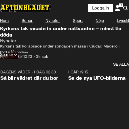
Logga in
Hem
Serier
Nyheter
Sport
Nöje
Livsstil
Kyrkans tak rasade in under nattvarden – minst tio
döda
Här kollapsar kyrkans tak mitt under söndagens 

Nyheter
mässa i Ciudad Madero i norra Mexiko.
Kyrkans tak kollapsade under söndagen mässa i Ciudad Madero i 
norra Mexico.

Se mer
Omkring 100 människor ska ha befunnit sig i kyrkan för söndagsmässa 
Nyheter
•
02.10.23
•
38 sek
och nattvarden delades ut när taket rasade in.

SE ALLA
Minst 10 personer har hittills dött och ett 50tal skadats, meddelar 
myndigheterna i staden.
DAGENS VÄDER
•
I DAG 02:30
1:06
I GÅR 19:15
Så blir vädret där du bor
Se de nya UFO-bilderna