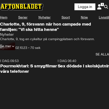
Logga in
Hem
Serier
Nyheter
Sport
Nöje
Livsstil
Charlotte, 9, försvann när hon campade med
familjen: "Vi ska hitta henne"
Nyheter
Charlotte, 9, tog en cykeltur på campingplatsen och försvann.

Se mer
Polisen i New York fruktar nu att flickan är ”i omedelbar livsfara”.
Nyheter
•
02.10.23
•
70 sek
SE ALLA
I DAG 09:53
1:36
I DAG 06:40
Pourmokhtari: S smygfilmar
Sex dödade i skolskjutni
våra telefoner