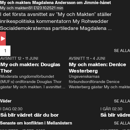
My och makten: Magdalena Andersson om Jimmie-hånet
My och makten
S1 E1
23.10.25
21 min
I det första avsnittet av ”My och Makten” ställer 
inrikespolitiska kommentatorn My Rohwedder 
Socialdemokraternas partiledare Magdalena 
Andersson till svars.
1
SE ALLA
AVSNITT 12
•
11 JUNI
26:27
AVSNITT 11
•
4 JUNI
2
My och makten: Douglas
My och makten: Denice
Thor
Westerberg
Moderata ungdomsförbundet 
Ungsvenskarnas 
(MUF:s) ordförande Douglas Thor 
förbundsordförande Denice 
gästar My och makten. I avsnittet 
Westerberg gästar My och makten.
diskuteras tonårsutvisningarna och 
avsnittet diskuteras migrationsfrå
hur Moderaterna ska locka väljare till 
och hur SD ska locka kvinnliga 
Väder
SE ALLA
valet i höst. 
väljare. 
I DAG 02:30
1:06
I GÅR 02:30
Så blir vädret där du bor
Så blir vädr
Senaste om konflikten i Mellanöstern
SE ALLA