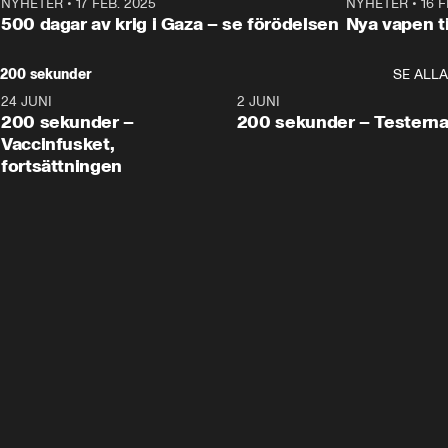
NYHETER
•
17 FEB. 2025
0:45
NYHETER
•
16 F
500 dagar av krig i Gaza – se förödelsen
Nya vapen ti
200 sekunder
SE ALLA
24 JUNI
5:00
2 JUNI
200 sekunder –
200 sekunder – Testern
Vaccinfusket,
fortsättningen