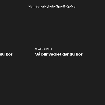
Hem
Serier
Nyheter
Sport
Nöje
Mer
Livsstil
1:06
3 AUGUSTI
1:0
 du bor
Så blir vädret där du bor