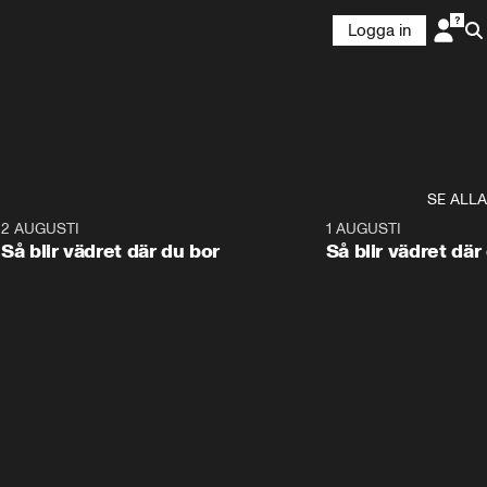
Logga in
SE ALLA
6
2 AUGUSTI
1:06
1 AUGUSTI
Så blir vädret där du bor
Så blir vädret där