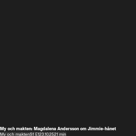
My och makten: Magdalena Andersson om Jimmie-hånet
My och makten
S1 E1
23.10.25
21 min