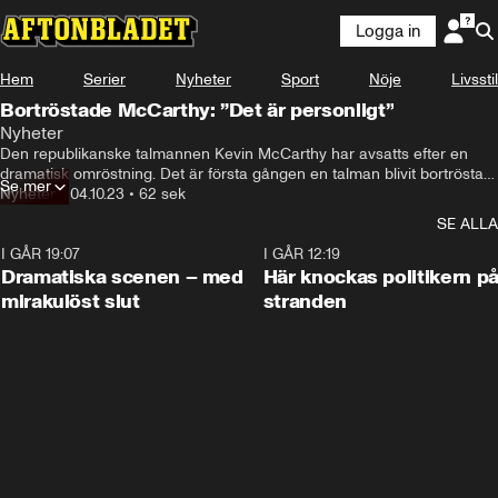
Logga in
Hem
Serier
Nyheter
Sport
Nöje
Livsstil
Bortröstade McCarthy: ”Det är personligt”
Nyheter
Den republikanske talmannen Kevin McCarthy har avsatts efter en 
dramatisk omröstning. Det är första gången en talman blivit bortröstad 
Se mer
i USA:s historia.
Nyheter
•
04.10.23
•
62 sek
SE ALLA
I GÅR 19:07
0:42
I GÅR 12:19
Dramatiska scenen – med
Här knockas politikern p
mirakulöst slut
stranden