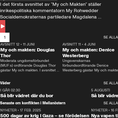
I det första avsnittet av ”My och Makten” ställer 
inrikespolitiska kommentatorn My Rohwedder 
Socialdemokraternas partiledare Magdalena 
Andersson till svars.
1
SE ALLA
AVSNITT 12
•
11 JUNI
26:27
AVSNITT 11
•
4 JUNI
2
My och makten: Douglas
My och makten: Denice
Thor
Westerberg
Moderata ungdomsförbundet 
Ungsvenskarnas 
(MUF:s) ordförande Douglas Thor 
förbundsordförande Denice 
gästar My och makten. I avsnittet 
Westerberg gästar My och makten.
diskuteras tonårsutvisningarna och 
avsnittet diskuteras migrationsfrå
hur Moderaterna ska locka väljare till 
och hur SD ska locka kvinnliga 
Väder
SE ALLA
valet i höst. 
väljare. 
I GÅR 02:30
1:06
5 AUGUSTI
Så blir vädret där du bor
Så blir vädr
Senaste om konflikten i Mellanöstern
SE ALLA
NYHETER
•
17 FEB. 2025
0:45
NYHETER
•
16 F
500 dagar av krig i Gaza – se förödelsen
Nya vapen ti