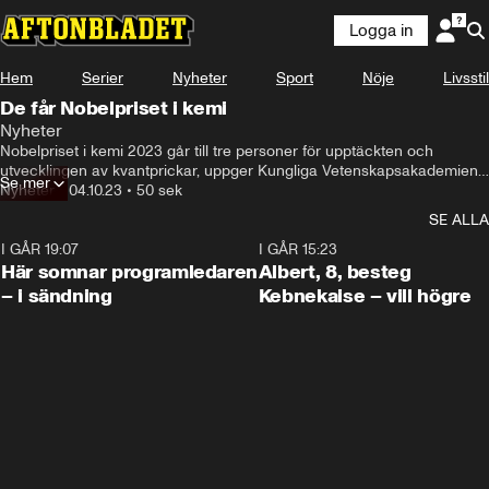
Logga in
Hem
Serier
Nyheter
Sport
Nöje
Livsstil
De får Nobelpriset i kemi
Nyheter
Nobelpriset i kemi 2023 går till tre personer för upptäckten och 
utvecklingen av kvantprickar, uppger Kungliga Vetenskapsakademien.

Se mer
Nyheter
•
04.10.23
•
50 sek
Det handlar om Moungi G. Bawendi vid Massachusetts Institute of 
SE ALLA
Technology, Louis E. Brus vid Columbia University och Alexei I. Ekimov 
på Nanocrystals Technology.
I GÅR 19:07
0:45
I GÅR 15:23
Här somnar programledaren
Albert, 8, besteg
– i sändning
Kebnekaise – vill högre