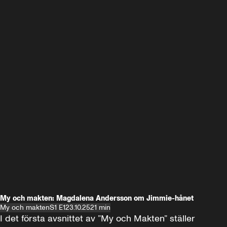
My och makten: Magdalena Andersson om Jimmie-hånet
My och makten
S1 E1
23.10.25
21 min
I det första avsnittet av ”My och Makten” ställer 