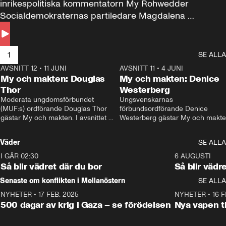
inrikespolitiska kommentatorn My Rohwedder 
Socialdemokraternas partiledare Magdalena 
Andersson till svars.
1
SE ALLA
AVSNITT 12
•
11 JUNI
26:27
AVSNITT 11
•
4 JUNI
2
My och makten: Douglas
My och makten: Denice
Thor
Westerberg
Moderata ungdomsförbundet 
Ungsvenskarnas 
(MUF:s) ordförande Douglas Thor 
förbundsordförande Denice 
gästar My och makten. I avsnittet 
Westerberg gästar My och makten.
diskuteras tonårsutvisningarna och 
avsnittet diskuteras migrationsfrå
hur Moderaterna ska locka väljare till 
och hur SD ska locka kvinnliga 
Väder
SE ALLA
valet i höst. 
väljare. 
I GÅR 02:30
1:06
6 AUGUSTI
Så blir vädret där du bor
Så blir vädr
Senaste om konflikten i Mellanöstern
SE ALLA
NYHETER
•
17 FEB. 2025
0:45
NYHETER
•
16 F
500 dagar av krig i Gaza – se förödelsen
Nya vapen ti